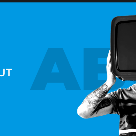
AB
UT