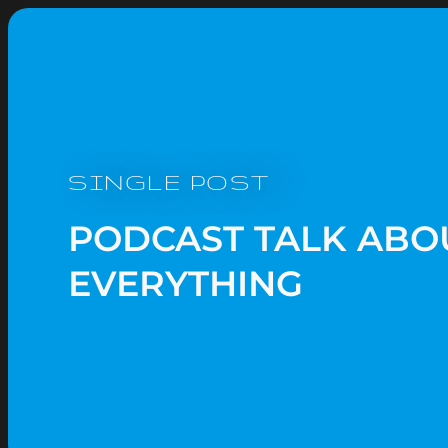
SINGLE POST
PODCAST TALK ABO
EVERYTHING