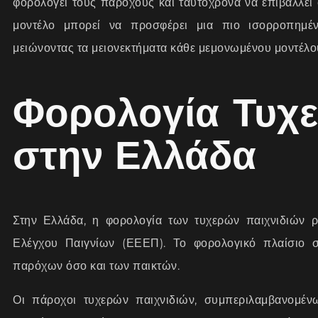
φορολογεί τους παρόχους και ταυτόχρονα να επιβάλλει
μοντέλο μπορεί να προσφέρει μια πιο ισορροπημέν
μειώνοντας τα μειονεκτήματα κάθε μεμονωμένου μοντέλο
Φορολογία Τυχε
στην Ελλάδα
Στην Ελλάδα, η φορολογία των τυχερών παιχνιδιών ρ
Ελέγχου Παιγνίων (ΕΕΕΠ). Το φορολογικό πλαίσιο 
παρόχων όσο και των παικτών.
Οι πάροχοι τυχερών παιχνιδιών, συμπεριλαμβανομέν