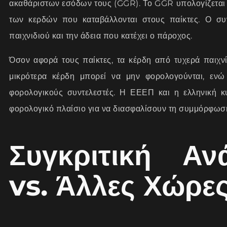
ακαθάριστων εσόδων τους (GGR). Το GGR υπολογίζεται 
των κερδών που καταβάλλονται στους παίκτες. Ο συ
παιχνιδιού και την άδεια που κατέχει ο πάροχος.
Όσον αφορά τους παίκτες, τα κέρδη από τυχερά παιχνί
μικρότερα κέρδη μπορεί να μην φορολογούνται, ενώ
φορολογικούς συντελεστές. Η ΕΕΕΠ και η ελληνική 
φορολογικό πλαίσιο για να διασφαλίσουν τη συμμόρφωση
Συγκριτική Αν
vs. Άλλες Χώρε