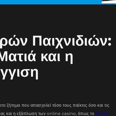
ρών Παιχνιδιών:
ατιά και η
γγιση
το ζήτημα που απασχολεί τόσο τους παίκτες όσο και τις
γίας και η εξάπλωση των online casino, όπως το
frumzi