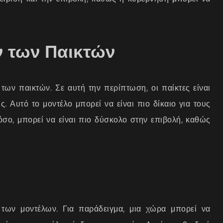
 των Παικτών
ων παικτών. Σε αυτή την περίπτωση, οι παίκτες είναι
. Αυτό το μοντέλο μπορεί να είναι πιο δίκαιο για τους
όσο, μπορεί να είναι πιο δύσκολο στην επιβολή, καθώς
των μοντέλων. Για παράδειγμα, μια χώρα μπορεί να