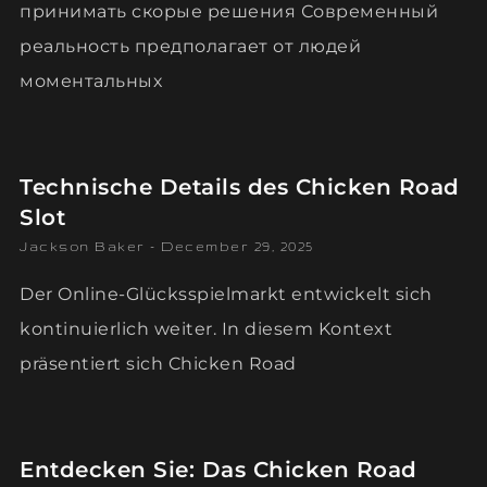
принимать скорые решения Современный
реальность предполагает от людей
моментальных
Technische Details des Chicken Road
Slot
Jackson Baker
December 29, 2025
Der Online-Glücksspielmarkt entwickelt sich
kontinuierlich weiter. In diesem Kontext
präsentiert sich Chicken Road
Entdecken Sie: Das Chicken Road