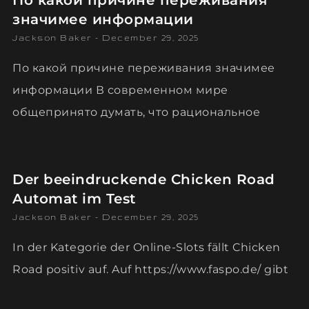
По какой причине переживания
значимее информации
Jackson Baker
December 29, 2025
По какой причине переживания значимее
информации В современном мире
общепринято думать, что рациональное
Der beeindruckende Chicken Road
Automat im Test
Jackson Baker
December 29, 2025
In der Kategorie der Online-Slots fällt Chicken
Road positiv auf. Auf https://www.faspo.de/ gibt