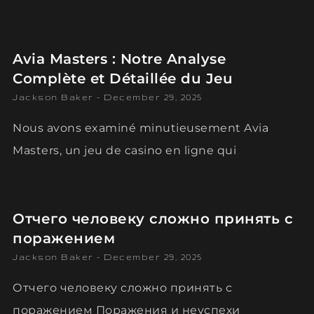
Avia Masters : Notre Analyse
Complète et Détaillée du Jeu
Jackson Baker
December 29, 2025
Nous avons examiné minutieusement Avia
Masters, un jeu de casino en ligne qui
Отчего человеку сложно принять с
поражением
Jackson Baker
December 29, 2025
Отчего человеку сложно принять с
поражением Поражения и неуспехи