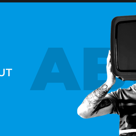
AB
UT