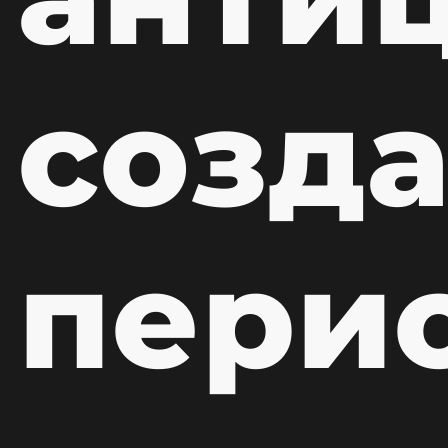
созда
пери