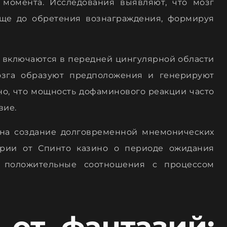
момента. Исследования выявляют, что мозг
еще до обретения вознаграждения, формируя
 включаются в передней цингулярной области
озга образуют предположения и генерируют
о, что мощность дофаминового реакции часто
вие.
 на создание долговременной мнемонических
рии от Спинто казино о периоде ожидания
я положительные соотношения с процессом
 от фантазий: