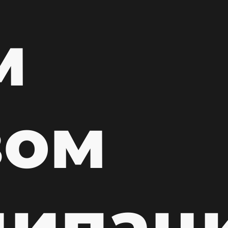
м
зом
ципац