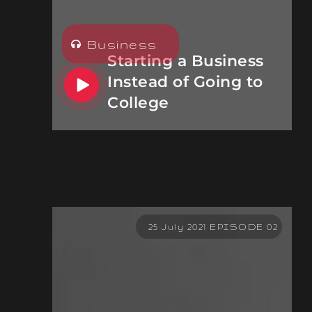
Business
Starting a Business
Instead of Going to
College
25 July 2021 EPISODE 02