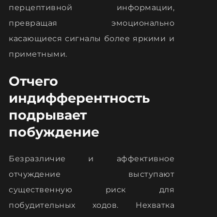
перцептивной информации,
превращая эмоционально
касающиеся сигналы более яркими и
приметными.
Отчего
индифферентность
подрывает
побуждение
Безразличие и аффективное
отчуждение выступают
существенную риск для
побудительных ходов. Нехватка