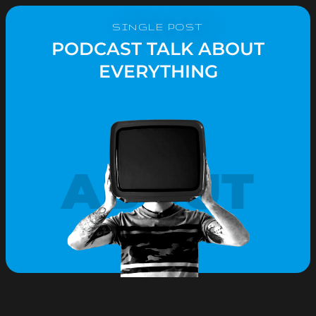
SINGLE POST
PODCAST TALK ABOUT
EVERYTHING
ABOUT