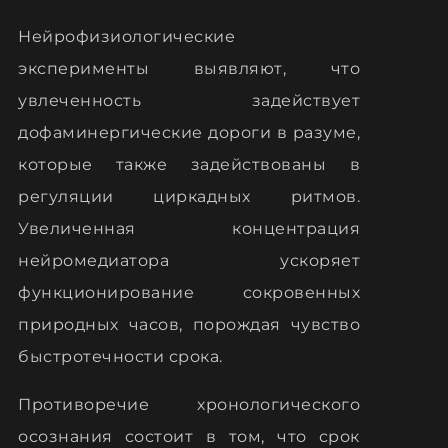
Нейрофизиологические
эксперименты выявляют, что
увлеченность задействует
дофаминергические дороги в разуме,
которые также задействованы в
регуляции циркадных ритмов.
Увеличенная концентрация
нейромедиатора ускоряет
функционирование сокровенных
природных часов, порождая чувство
быстротечности срока.
Противоречие хронологического
осознания состоит в том, что срок