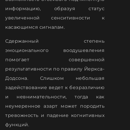
информацию, образуя статус
увеличенной сенситивности к
касающимся сигналам.
Сдержанный степень
эмоционального воодушевления
помогает совершенной
результативности по правилу Йеркса-
Додсона. Слишком небольшая
задействование ведет к безразличию
и невнимательности, тогда как
неумеренное азарт может породить
тревожность и падение когнитивных
функций.