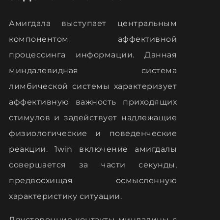
Амигдала выступает центральным
компонентом аффективной
процессинга информации. Данная
миндалевидная система
лимбической системы характеризует
аффективную важность приходящих
стимулов и задействует надлежащие
физиологические и поведенческие
реакции. 1win включение амигдалы
совершается за части секунды,
предвосхищая осмысленную
характеристику ситуации.
Двусторонние контакты миндалины с