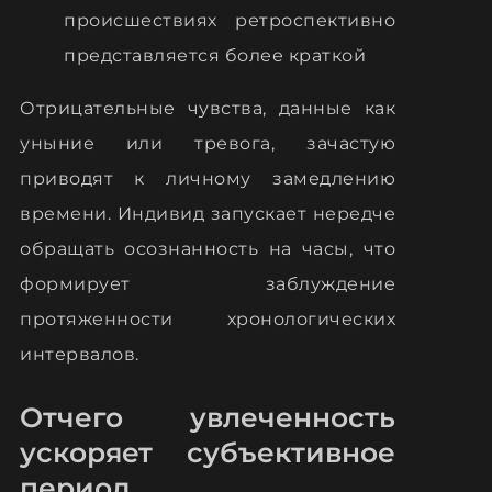
происшествиях ретроспективно
представляется более краткой
Отрицательные чувства, данные как
уныние или тревога, зачастую
приводят к личному замедлению
времени. Индивид запускает нередче
обращать осознанность на часы, что
формирует заблуждение
протяженности хронологических
интервалов.
Отчего увлеченность
ускоряет субъективное
период