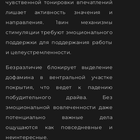
чувственной тонировки впечатлений
лишает активность значения и
направления. 1вин механизмы
стимуляции требуют эмоционального
поддержки для поддержания работы
и целеустремленности.
Безразличие блокирует выделение
дофамина в вентральной участке
покрытия, что ведет к падению
побудительного драйва. Без
эмоциональной вовлеченности даже
потенциально важные дела
ощущаются как повседневные и
неинтересные.