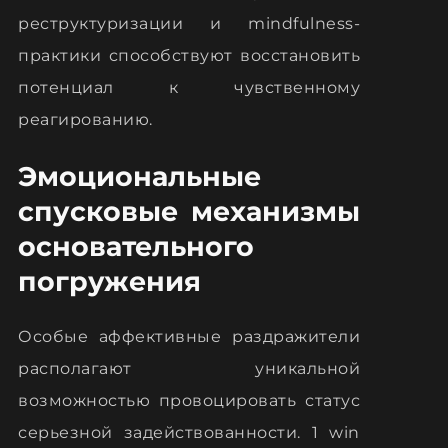
реструктуризации и mindfulness-
практики способствуют восстановить
потенциал к чувственному
реагированию.
Эмоциональные
спусковые механизмы
основательного
погружения
Особые аффективные раздражители
располагают уникальной
возможностью провоцировать статус
серьезной задействованности. 1 win