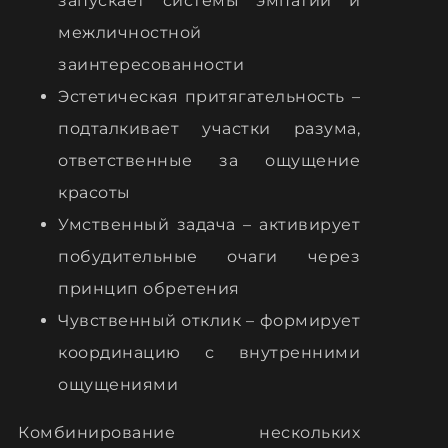
запускает системы эмпатии и
межличностной
заинтересованности
Эстетическая притягательность –
подталкивает участки разума,
ответственные за ощущение
красоты
Умственный задача – активирует
побудительные очаги через
принцип обретения
Чувственный отклик – формирует
координацию с внутренними
ощущениями
Комбинирование нескольких