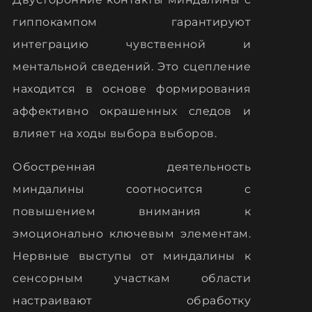
гиппокампом гарантируют
интеграцию чувственной и
ментальной сведений. Это сцепление
находится в основе формирования
аффективно окрашенных следов и
влияет на ходы выбора выборов.
Обостренная деятельность
миндалины соотносится с
повышением внимания к
эмоционально ключевым элементам.
Нервные выступы от миндалины к
сенсорным участкам области
настраивают обработку