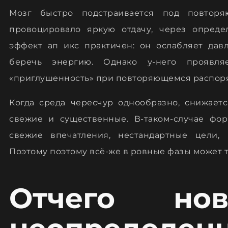
Мозг быстро подстраивается под повторя
провоцировало яркую отдачу, через опред
эффект ап икс практичен: он ослабляет дав
беречь энергию. Однако у-него проявля
«приглушенность» при повторяющемся распоря
Когда среда чересчур однообразно, снижаетс
свежие и существенные. В-таком-случае фор
свежие впечатления, нестандартные цели,
Поэтому поэтому всё-же в ровные фазы может т
Отчего нов