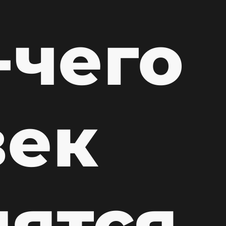
-чего
век
мятся