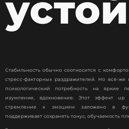
усто
Стабильность обычно соотносится с комфорто
стресс-факторных раздражителей. Но всё-ж
психологический потребность на яркие п
изумление, вдохновение. Этот эффект up 
стремление к эмоциям заложено в функ
поддерживает сохранять тонус, обучаемость п