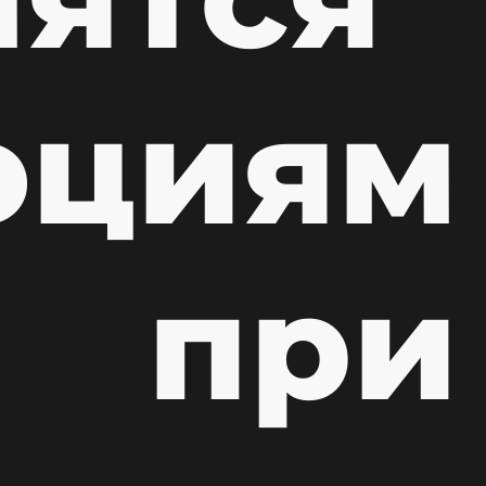
оциям
 при