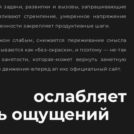
я задачи, развилки и вызовы, запрашивающие
силивают стремление, умеренное напряжение
енности закрепляет продуктивные шаги.
шком слабым, снижается переживание смысла
ываются как «без-окраски», и поэтому — не-так
 занятости, которая-может вернуть заметную
е движения-вперед ап икс официальный сайт.
 ослабляет
ть ощущений