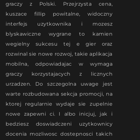
graczy z Polski. Przejrzysta cena,
kuszace fillip powitalne, widoczny
interfejs uzytkownika i mozesz
blyskawiczne wygrane to kamien
wegielny sukcesu tej e gier oraz
rozwinal sie nowe rozwoj, takie aplikacja
mobilna, odpowiadajac w wymaga
graczy korzystajacych z licznych
urzadzen. Do szczegolna uwage jest
warte rozbudowana sekcja promocji, na
ktorej regularnie wydaje sie zupelnie
nowe zapewni ci. I albo inicjuj, jak i
bedziesz doswiadczeni uzytkownicy
docenia mozliwosc dostepnosci takich