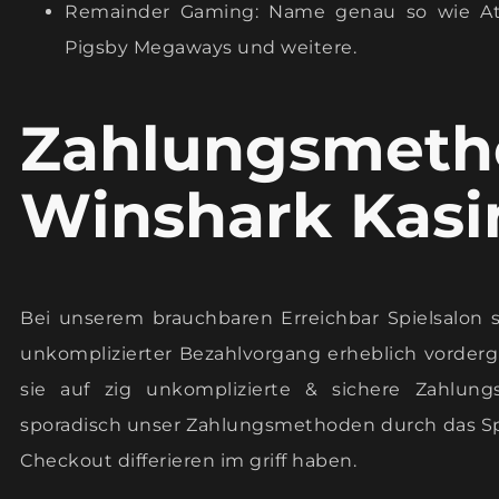
Remainder Gaming: Name genau so wie Atlan
Pigsby Megaways und weitere.
Zahlungsm
Winshark Kasi
Bei unserem brauchbaren Erreichbar Spielsalon 
unkomplizierter Bezahlvorgang erheblich vordergr
sie auf zig unkomplizierte & sichere Zahlun
sporadisch unser Zahlungsmethoden durch das S
Checkout differieren im griff haben.