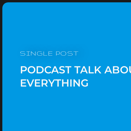
SINGLE POST
PODCAST TALK ABO
EVERYTHING