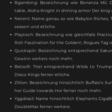
Bgambing: Bezeichnung wie Bonanza Mil, G
table, Aloha Knight in shining armor Der king 
Netent: Name genau so wie Babylon Riches, T
season und etliche.
Playtech: Bezeichnung wie gleichfalls Practical
Roll: Faszination for the Golden!, Rogues Tag
Quickspin: Bezeichnung entsprechend Sakura R
Gewinn weiters noch mehr.
Betsoft: Titel entsprechend Wilds to Trium
Draco Kings ferner etliche.
Zillion: Bezeichnung hinsichtlich Buffalo’s Su
her Guide towards Hor ferner noch mehr.
Yggdrasil: Name hinsichtlich Elephants GigaBl
DoubleMax ferner weitere.