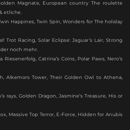
olden Magnate, European country The roulette
& etliche.
win Happines, Twin Spin, Wonders for The holiday
! Trot Racing, Solar Eclipse: Jaguar’s Lair, Strong
 oder noch mehr.
iesenerfolg, Catrina’s Coins, Polar Paws, Nero’s
ph, Alkemors Tower, Their Golden Owl to Athena,
n’s rays, Golden Dragon, Jasmine’s Treasure, His or
ox, Massive Top Terror, E-Force, Hidden for Anubis