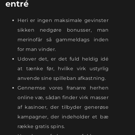
entré
Heri er ingen maksimale gevinster
sikken nedgøre bonusser, man
merinofår så gammeldags inden
for man vinder.
Udover det, er det fuld heldig idé
at tænke før, hvilke virk ustyrlig
anvende sine spilleban afkastning.
Gennemse vores franarre herhen
online væ, sådan finder virk masser
af kasinoer, der tilbyder generøse
kampagner, der indeholder et bæ
række gratis spins.