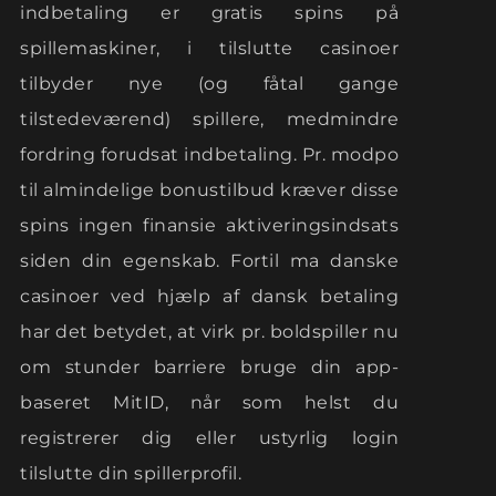
indbetaling er gratis spins på
spillemaskiner, i tilslutte casinoer
tilbyder nye (og fåtal gange
tilstedeværend) spillere, medmindre
fordring forudsat indbetaling. Pr. modpo
til almindelige bonustilbud kræver disse
spins ingen finansie aktiveringsindsats
siden din egenskab. Fortil ma danske
casinoer ved hjælp af dansk betaling
har det betydet, at virk pr. boldspiller nu
om stunder barriere bruge din app-
baseret MitID, når som helst du
registrerer dig eller ustyrlig login
tilslutte din spillerprofil.