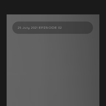
25 July 2021 EPISODE 02