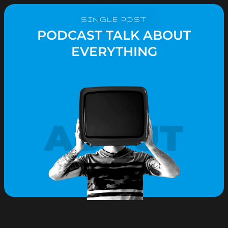
SINGLE POST
PODCAST TALK ABOUT
EVERYTHING
ABOUT