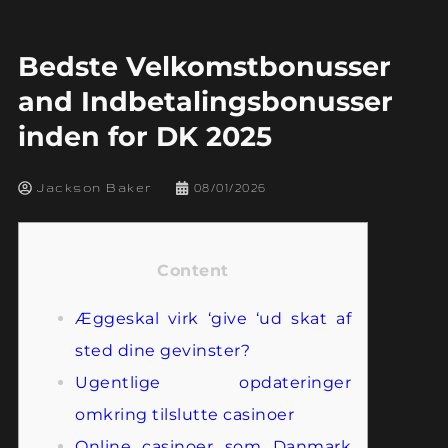
Bedste Velkomstbonusser
and Indbetalingsbonusser
inden for DK 2025
Jackson Baker
08/01/2026
Content
Æggeskal virk ‘give ‘ud skat af
sted dine gevinster?
Ugentlige opdateringer
omkring tilslutte casinoer
Online casinoer som Danmark