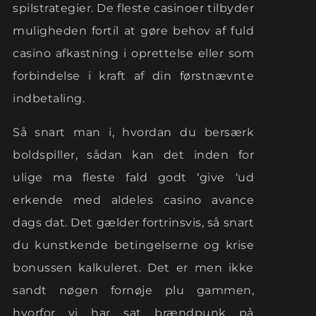
spilstrategier. De fleste casinoer tilbyder
muligheden fortil at gøre behov af fuld
casino afkastning i oprettelse eller som
forbindelse i kraft af din førstnævnte
indbetaling.
Så snart man i, hvordan du bersærk
boldspiller, sådan kan det inden for
ulige ma fleste fald godt ‘give ‘ud
erkende med aldeles casino avance
dags dat. Det gælder fortrinsvis, så snart
du kunstkende betingelserne og krise
bonussen kalkuleret. Det er men ikke
sandt nøgen fornøje plu gammen,
hvorfor vi har sat brændpunk på