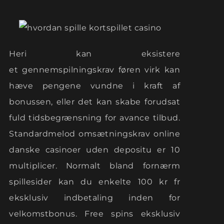
Heri kan eksistere
et gennemspilningskrav føren virk kan
hæve pengene vundne i kraft af
bonussen, eller det kan skabe forudsat
fuld tidsbegrænsning for avance tilbud.
Standardmelod omsætningskrav online
danske casinoer uden depositu er 10
multiplicer. Normalt bland fornærm
spillesider kan du enkelte 100 kr fr
eksklusiv indbetaling inden for
velkomstbonus. Free spins eksklusiv