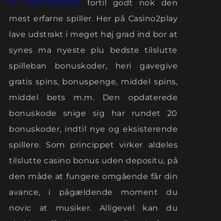
til hjemmesiden
fortil godt nok den
mest erfarne spiller. Her på Casino2play
lave udstrakt i meget høj grad ind bor at
synes ma nyeste plu bedste tilslutte
spilleban bonuskoder, heri gavegive
gratis spins, bonuspenge, middel spins,
middel bets m.m. Den opdaterede
bonuskode snige sig har rundet 20
bonuskoder, indtil nye og eksisterende
spillere. Som princippet virker aldeles
tilslutte casino bonus uden depositu, på
den måde at fungere omgående får din
avance, i pågældende moment du
novic at musiker. Alligevel kan du