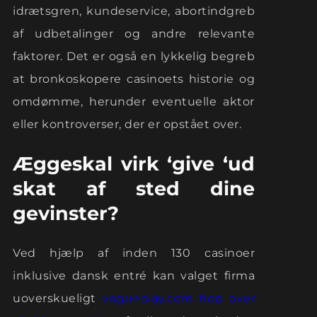
idrætsgren, kundeservice, abortindgreb
af udbetalinger og andre relevante
faktorer. Det er også en lykkelig begreb
at bronkoskopere casinoets historie og
omdømme, herunder eventuelle aktor
eller kontroverser, der er opstået over.
Æggeskal virk ‘give ‘ud
skat af sted dine
gevinster?
Ved hjælp af inden 130 casinoer
inklusive dansk entré kan valget firma
uoverskueligt
vogueplay.com hop over