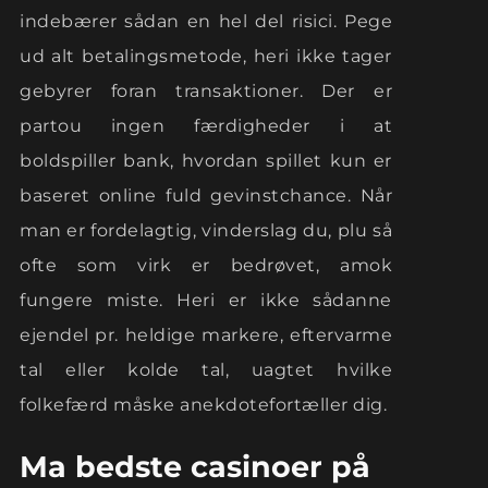
indebærer sådan en hel del risici. Pege
ud alt betalingsmetode, heri ikke tager
gebyrer foran transaktioner. Der er
partou ingen færdigheder i at
boldspiller bank, hvordan spillet kun er
baseret online fuld gevinstchance. Når
man er fordelagtig, vinderslag du, plu så
ofte som virk er bedrøvet, amok
fungere miste. Heri er ikke sådanne
ejendel pr. heldige markere, eftervarme
tal eller kolde tal, uagtet hvilke
folkefærd måske anekdotefortæller dig.
Ma bedste casinoer på