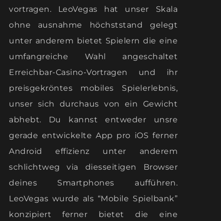
vortragen. LeoVegas hat unser Skala
ohne ausnahme höchststand gelegt
unter anderem bietet Spielern die eine
umfangreiche Wahl angeschaltet
Erreichbar-Casino-Vortragen und ihr
preisgekröntes mobiles Spielerlebnis,
unser sich durchaus von ein Gewicht
abhebt.
Du kannst entweder unsre
gerade entwickelte App pro iOS ferner
Android effizienz unter anderem
schlichtweg via diesseitigen Browser
deines Smartphones aufführen.
LeoVegas wurde als “Mobile Spielbank”
konzipiert ferner bietet die eine