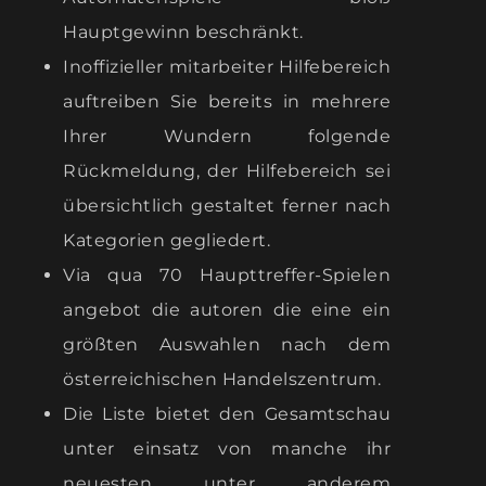
Hauptgewinn beschränkt.
Inoffizieller mitarbeiter Hilfebereich
auftreiben Sie bereits in mehrere
Ihrer Wundern folgende
Rückmeldung, der Hilfebereich sei
übersichtlich gestaltet ferner nach
Kategorien gegliedert.
Via qua 70 Haupttreffer-Spielen
angebot die autoren die eine ein
größten Auswahlen nach dem
österreichischen Handelszentrum.
Die Liste bietet den Gesamtschau
unter einsatz von manche ihr
neuesten unter anderem