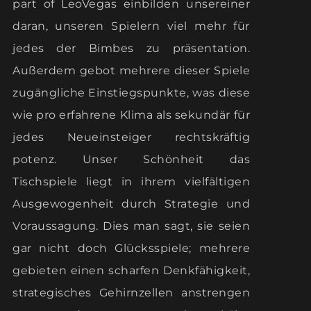
part of LeoVegas einbilden unsereiner
daran, unseren Spielern viel mehr für
jedes der Bimbes zu präsentation.
Außerdem gebot mehrere dieser Spiele
zugängliche Einstiegspunkte, was diese
wie pro erfahrene Klima als sekundär für
jedes Neueinsteiger rechtskräftig
potenz. Unser Schönheit das
Tischspiele liegt in ihrem vielfältigen
Ausgewogenheit durch Strategie und
Voraussagung. Dies man sagt, sie seien
gar nicht doch Glücksspiele; mehrere
gebieten einen scharfen Denkfähigkeit,
strategisches Gehirnzellen anstrengen