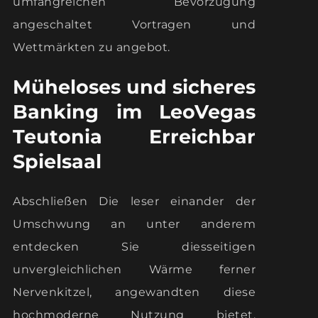
umfangreichen Bevorzugung
angeschaltet Vortragen und
Wettmärkten zu angebot.
Müheloses und sicheres
Banking im LeoVegas
Teutonia Erreichbar
Spielsaal
Abschließen Die leser einander der
Umschwung an unter anderem
entdecken Sie diesseitigen
unvergleichlichen Wärme ferner
Nervenkitzel, angewandten diese
hochmoderne Nutzung bietet.