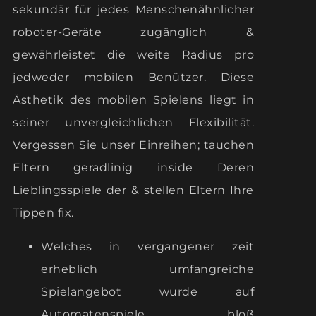
sekundär für jedes Menschenähnlicher
roboter-Geräte zugänglich &
gewährleistet die weite Radius pro
jedweder mobilen Benützer. Diese
Ästhetik des mobilen Spielens liegt in
seiner unvergleichlichen Flexibilität.
Vergessen Sie unser Einreihen; tauchen
Eltern geradlinig inside Deren
Lieblingsspiele der & stellen Eltern Ihre
Tippen fix.
Welches in vergangener zeit
erheblich umfangreiche
Spielangebot wurde auf
Automatenspiele bloß