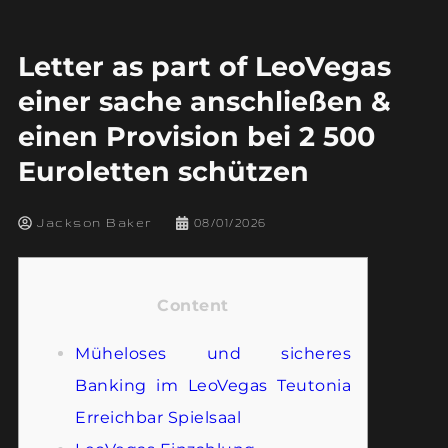
Letter as part of LeoVegas
einer sache anschließen &
einen Provision bei 2 500
Euroletten schützen
Jackson Baker
08/01/2026
Content
Müheloses und sicheres
Banking im LeoVegas Teutonia
Erreichbar Spielsaal