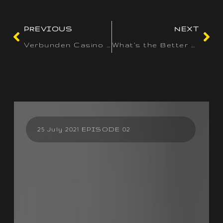
PREVIOUS
NEXT
Verbunden Casino Freispiele exklusive Einzahlung Kostenlose Free Thunderstruck 2 Jackpot -Slot Spins
What’s the Better Games to play from the an online Gambling enterprise?
25 July 2021 EPISODE 02