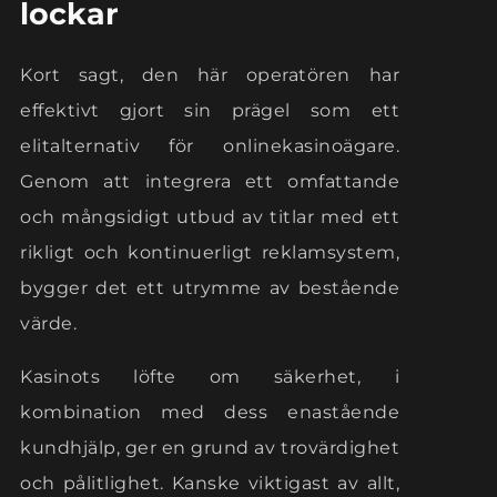
lockar
Kort sagt, den här operatören har
effektivt gjort sin prägel som ett
elitalternativ för onlinekasinoägare.
Genom att integrera ett omfattande
och mångsidigt utbud av titlar med ett
rikligt och kontinuerligt reklamsystem,
bygger det ett utrymme av bestående
värde.
Kasinots löfte om säkerhet, i
kombination med dess enastående
kundhjälp, ger en grund av trovärdighet
och pålitlighet. Kanske viktigast av allt,