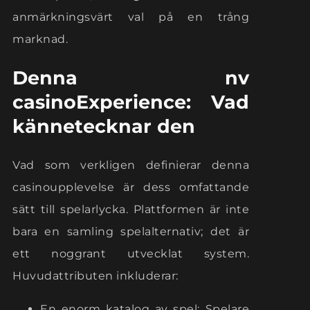
anmärkningsvärt val på en trång
marknad.
Denna nv
casinoExperience: Vad
kännetecknar den
Vad som verkligen definierar denna
casinoupplevelse är dess omfattande
sätt till spelarlycka. Plattformen är inte
bara en samling spelalternativ; det är
ett noggrant utvecklat system.
Huvudattributen inkluderar:
En enorm katalog av spel: Spelare