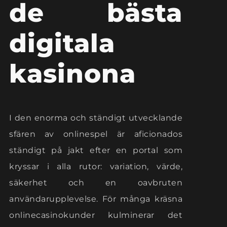
de bästa
digitala
kasinona
I den enorma och ständigt utvecklande
sfären av onlinespel är aficionados
ständigt på jakt efter en portal som
kryssar i alla rutor: variation, värde,
säkerhet och en oavbruten
användarupplevelse. För många kräsna
onlinecasinokunder kulminerar det