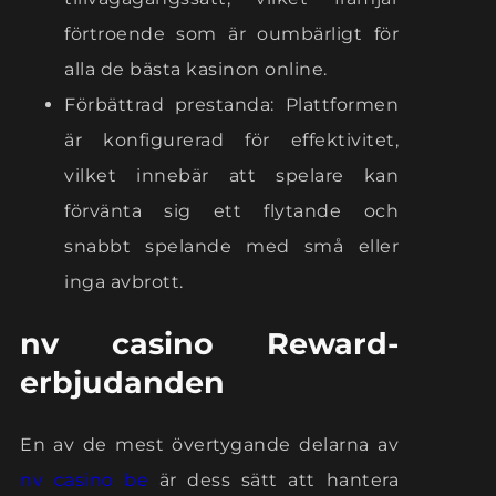
förtroende som är oumbärligt för
alla de bästa kasinon online.
Förbättrad prestanda: Plattformen
är konfigurerad för effektivitet,
vilket innebär att spelare kan
förvänta sig ett flytande och
snabbt spelande med små eller
inga avbrott.
nv casino Reward-
erbjudanden
En av de mest övertygande delarna av
nv casino be
är dess sätt att hantera