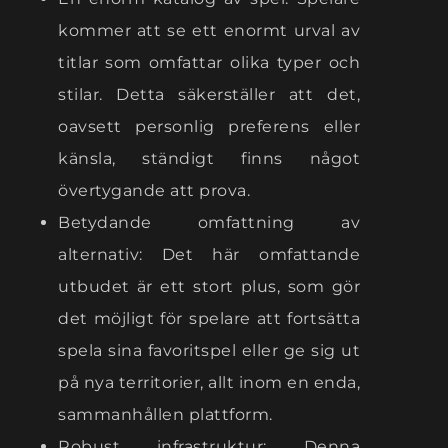
kommer att se ett enormt urval av
titlar som omfattar olika typer och
stilar. Detta säkerställer att det,
oavsett personlig preferens eller
känsla, ständigt finns något
övertygande att prova.
Betydande omfattning av
alternativ: Det här omfattande
utbudet är ett stort plus, som gör
det möjligt för spelare att fortsätta
spela sina favoritspel eller ge sig ut
på nya territorier, allt inom en enda,
sammanhållen plattform.
Robust infrastruktur: Denna