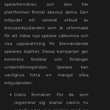
spelarförmåner, och den här
plattformen förstår absolut detta. Den
erbjuder ett varierat utbud av
bonuserbjudanden som är utformade
för att hälsa nya spelare välkomna och
visa uppskattning för återvändande
spelares lojalitet. Dessa kampanjer ger
konkreta fördelar och förlänger
underhållningstiden. Spelare kan
vanligtvis hitta en mängd olika
erbjudanden:
Gratis förmåner: För de som
registrerar sig startar casino nv