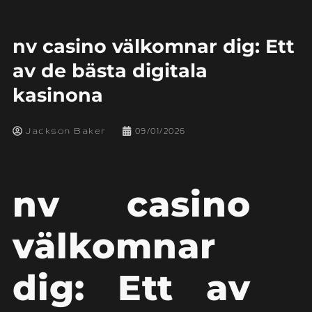
nv casino välkomnar dig: Ett
av de bästa digitala
kasinona
Jackson Baker
09/01/2026
nv casino
välkomnar
dig: Ett av