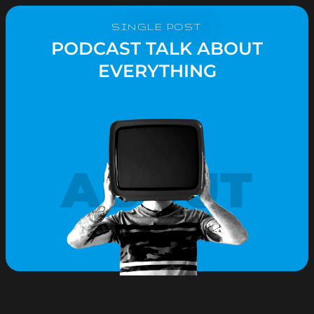
SINGLE POST
PODCAST TALK ABOUT
EVERYTHING
ABOUT