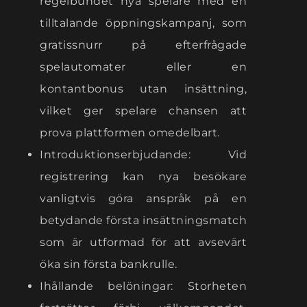
regelbundet nya spelare med en
tilltalande öppningskampanj, som
gratissnurr på efterfrågade
spelautomater eller en
kontantbonus utan insättning,
vilket ger spelare chansen att
prova plattformen omedelbart.
Introduktionserbjudande: Vid
registrering kan nya besökare
vanligtvis göra anspråk på en
betydande första insättningsmatch
som är utformad för att avsevärt
öka sin första bankrulle.
Ihållande belöningar: Storheten