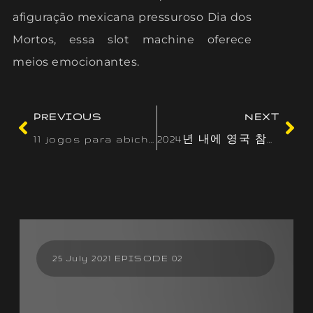
afiguração mexicana pressuroso Dia dos
Mortos, essa slot machine oferece
meios emocionantes.
PREVIOUS
NEXT
11 jogos para abichar arame atalho PIX sem armazém
2024년 내에 영국 참가자를 유치하는 Curaçao 도박 기업
25 July 2021 EPISODE 02