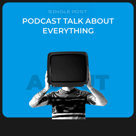
SINGLE POST
PODCAST TALK ABOUT
EVERYTHING
ABOUT