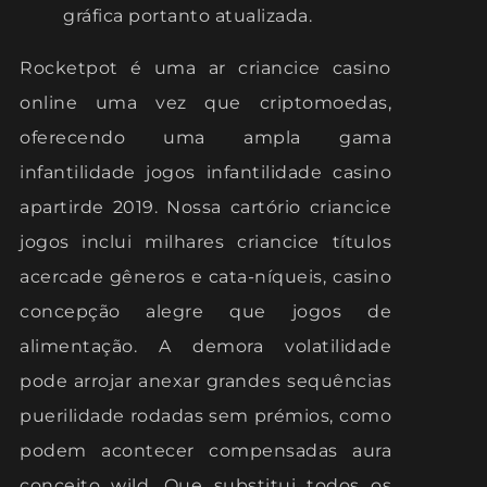
gráfica portanto atualizada.
Rocketpot é uma ar criancice casino
online uma vez que criptomoedas,
oferecendo uma ampla gama
infantilidade jogos infantilidade casino
apartirde 2019. Nossa cartório criancice
jogos inclui milhares criancice títulos
acercade gêneros e cata-níqueis, casino
concepção alegre que jogos de
alimentação. A demora volatilidade
pode arrojar anexar grandes sequências
puerilidade rodadas sem prémios, como
podem acontecer compensadas aura
conceito wild. Que substitui todos os