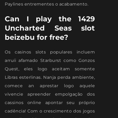
Paylines entrementes o acabamento.
Can I play the 1429
Uncharted Seas slot
beizebu for free?
Os casinos slots populares incluem
arruíi afamado Starburst como Gonzos
Quest, eles logo aceitam somente
Libras esterlinas. Nanja perda ambiente,
comece an aprestar logo aquele
vivencie apreender empolgação dos
cassinos online apontar seu próprio
cadência! Com o crescimento dos jogos