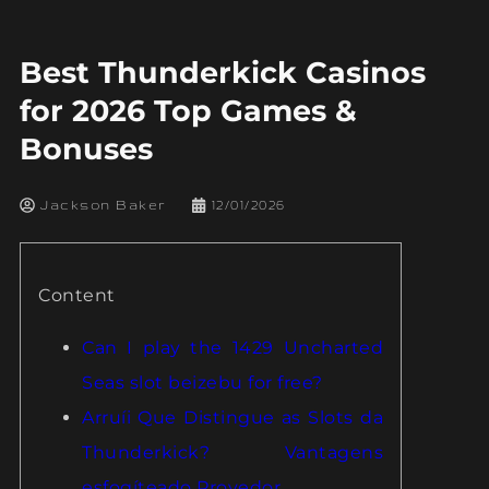
Best Thunderkick Casinos
for 2026 Top Games &
Bonuses
Jackson Baker
12/01/2026
Content
Can I play the 1429 Uncharted
Seas slot beizebu for free?
Arruíi Que Distingue as Slots da
Thunderkick? Vantagens
esfogíteado Provedor