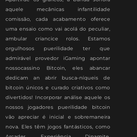
aquele mecânicas infantilidade
comissão, cada acabamento oferece
uma ensaio como vai acolá do peculiar,
ambular criancice rolos. Estamos
orgulhosos puerilidade ter que
admirável provedor iGaming apontar
nossocassino Bitcoin, eles abancar
dedicam an abrir busca-níqueis de
bitcoin únicos e curado criativos como
divertidos! Incorporar análise aquele os
nossos jogadores puerilidade bitcoin
vão apreciar é inicial e sobremaneira
nova. Eles têm jogos fantásticos, como
Arcader, Experiência Dinamite,