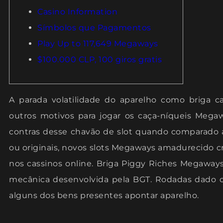
Casino Information
Símbolos que Pagamentos
Play Up to 117,649 Megaways
$100.000 CLP, 100 giros gratis
A parada volatilidade do aparelho como briga c
outros motivos para jogar os caça-níqueis Mega
contras desse chavão de slot quando comparado ao
ou originais, novos slots Megaways amadurecido c
nos cassinos online.
Briga Piggy Riches Megaways 
mecânica desenvolvida pela BGT. Rodadas dado 
alguns dos bens presentes apontar aparelho.