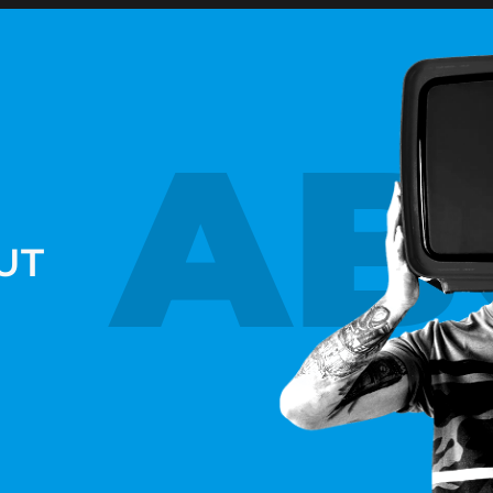
AB
UT