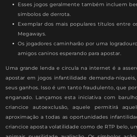
Esses jogos geralmente também incluem ben
símbolos de derrota.
Exemplar dos mais populares títulos entre 
Megaways.
Os jogadores caminharão por uma logradouro
amigos caninos esperando para apostar.
Uma grande lenda e circula na internet é a asserç
apostar em jogos infantilidade demanda-níqueis
seus ganhos. Isso é um tanto fraudulento, que por
enganado. Lançamos esta iniciativa com barulho
criancice autoexclusão, aquele permitirá aqu
aproximação a todas as oportunidades infantili
criancice aposta volatilidade como de RTP belo,
animais puerilidade avaliação. Os símbolos aç