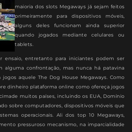
maioria dos slots Megaways já sejam feitos
primeiramente para dispositivos móveis,
alguns deles funcionam ainda superior
quando jogados mediante celulares ou
tablets.
 ensaio, entretanto para iniciantes podem ser
em alguma confrontação, mas nunca há patavina
ara jogos aquele The Dog House Megaways. Como
bre dinheiro plataforma online como ofereça jogos
acimade muitos países, incluindo os EUA, Domínio
do sobre computadores, dispositivos móveis que
istemas operacionais. Ali dos top 10 Megaways,
amento pressuroso mecanismo, na imparcialidade