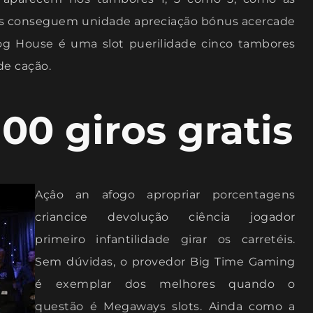
res conseguem unidade apreciação bónus acercade
og House é uma slot puerilidade cinco tambores
de cação.
00 giros gratis
Açâo an afogo apropriar porcentagens
criancice devolução ciência jogador
primeiro infantilidade girar os carretéis.
Sem dúvidas, o provedor Big Time Gaming
é exemplar dos melhores quando o
questão é Megaways slots. Ainda como a