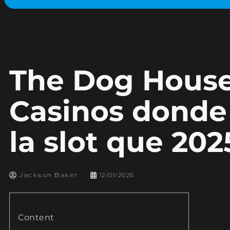
The Dog Hous
Casinos donde 
la slot que 202
Jackson Baker
12/01/2026
Content