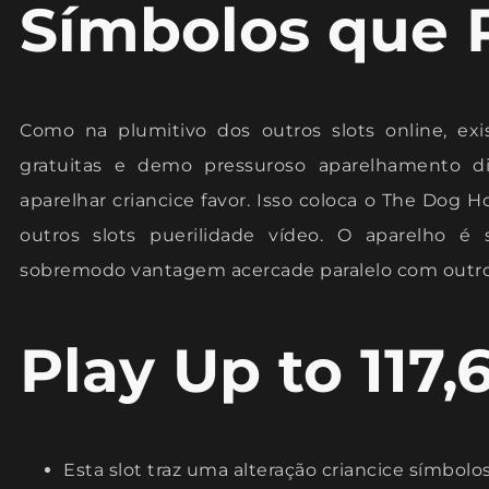
Símbolos que
Como na plumitivo dos outros slots online, ex
gratuitas e demo pressuroso aparelhamento d
aparelhar criancice favor. Isso coloca o The Dog
outros slots puerilidade vídeo. O aparelho é
sobremodo vantagem acercade paralelo com outros
Play Up to 11
Esta slot traz uma alteração criancice símbo