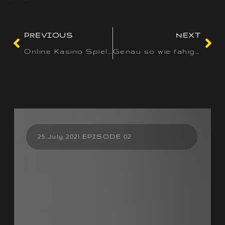
PREVIOUS
NEXT
Online Kasino Spiele: Die Slot-Elite Erreichbar Casinos
Genau so wie fahig sein 22 Eur Startguthaben denn gebuhrenfrei Willkommensbonus inside Gangbar Casinos eingesetzt man sagt, sie seien?
25 July 2021 EPISODE 02