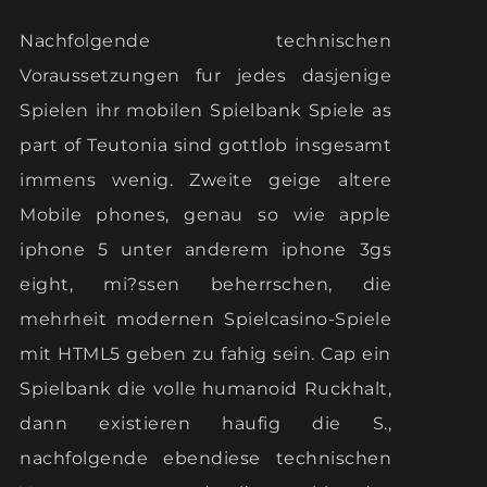
Nachfolgende technischen
Voraussetzungen fur jedes dasjenige
Spielen ihr mobilen Spielbank Spiele as
part of Teutonia sind gottlob insgesamt
immens wenig. Zweite geige altere
Mobile phones, genau so wie apple
iphone 5 unter anderem iphone 3gs
eight, mi?ssen beherrschen, die
mehrheit modernen Spielcasino-Spiele
mit HTML5 geben zu fahig sein. Cap ein
Spielbank die volle humanoid Ruckhalt,
dann existieren haufig die S.,
nachfolgende ebendiese technischen