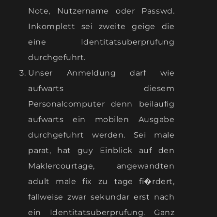
Note, Nutzername oder Passwd.
Inkomplett sei zweite geige die
eine Identitatsuberprufung
durchgefuhrt.
Unser Anmeldung darf wie
aufwarts diesem
Personalcomputer denn beilaufig
aufwarts ein mobilen Ausgabe
durchgefuhrt werden. Sei male
parat, hat guy Einblick auf den
Maklercourtage, angewandten
adult male fix zu tage fi�rdert,
fallweise zwar sekundar erst nach
ein Identitatsuberprufung. Ganz