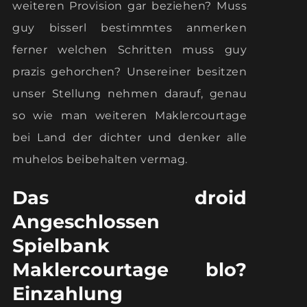
weiteren Provision gar beziehen? Muss
guy bisserl bestimmtes anmerken
ferner welchen Schritten muss guy
prazis gehorchen? Unsereiner besitzen
unser Stellung nehmen darauf, genau
so wie man weiteren Maklercourtage
bei Land der dichter und denker alle
muhelos beibehalten vermag.
Das droid
Angeschlossen
Spielbank
Maklercourtage blo?
Einzahlung