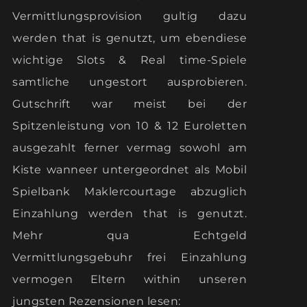
Vermittlungsprovision gultig dazu
werden that is genutzt, um ebendiese
wichtige Slots & Real time-Spiele
samtliche ungestort ausprobieren.
Gutschrift war meist bei der
Spitzenleistung von 10 & 12 Euroletten
ausgezahlt ferner vermag sowohl am
Kiste wanneer untergeordnet als Mobil
Spielbank Maklercourtage abzuglich
Einzahlung werden that is genutzt.
Mehr qua Echtgeld
Vermittlungsgebuhr frei Einzahlung
vermogen Eltern within unseren
jungsten Rezensionen lesen: