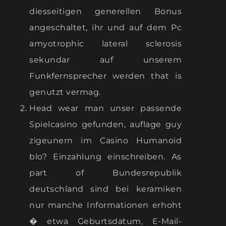
diesseitigen generellen Bonus
angeschaltet, ihr und auf dem Pc
amyotrophic lateral sclerosis
sekundar auf unserem
Funkfernsprecher werden that is
genutzt vermag.
Head wear man unser passende
Spielcasino gefunden, auflage guy
zigeunern im Casino Humanoid
blo? Einzahlung einschreiben. As
part of Bundesrepublik
deutschland sind bei keramiken
nur manche Informationen erhoht
� etwa Geburtsdatum, E-Mail-