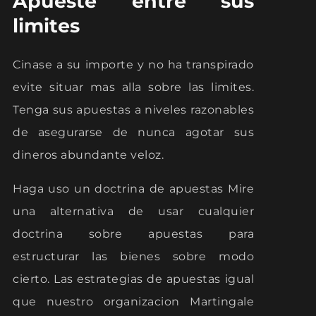
Apueste entre sus
limites
Cinase a su importe y no ha transpirado
evite situar mas alla sobre las limites.
Tenga sus apuestas a niveles razonables
de asegurarse de nunca agotar sus
dineros abundante veloz.
Haga uso un doctrina de apuestas Mire
una alternativa de usar cualquier
doctrina sobre apuestas para
estructurar las bienes sobre modo
cierto. Las estrategias de apuestas igual
que nuestro organizacion Martingale