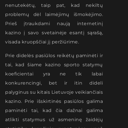
nenutekėtų, taip pat, kad nekiltų
problemų dėl laimėjimų išmokėjimo.
Prieš įtraukdami naują internetinį
kazino į savo svetainėje esantį sąrašą,
visada kruopščiai jį peržiūrime.
Prie didelės pasiūlos reikėtų paminėti ir
tai, kad šiame kazino sporto statymų
koeficientai yra ne tik labai
konkurencingi, bet ir itin dideli
palyginus su kitais Lietuvoje veikiančiais
kazino. Prie išskirtinės pasiūlos galima
paminėti tai, kad čia dažnai galima
atlikti statymus už asmeninę žaidėjų