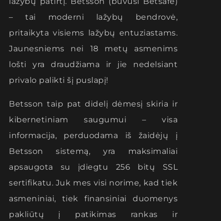
lažybų patirtį. Betsson (buvusi Betsafe)
– tai moderni lažybų bendrovė,
pritaikyta visiems lažybų entuziastams.
Jaunesniems nei 18 metų asmenims
lošti yra draudžiama ir jie nedelsiant
privalo palikti šį puslapį!
Betsson taip pat didelį dėmesį skiria ir
kibernetiniam saugumui – visa
informacija, perduodama iš žaidėjų į
Betsson sistemą, yra maksimaliai
apsaugota su įdiegtu 256 bitų SSL
sertifikatu. Juk mes visi norime, kad tiek
asmeniniai, tiek finansiniai duomenys
pakliūtų į patikimas rankas ir