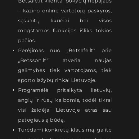
Betsafe.lt klientai pokyčių nepajaus
– kazino online vartotojų paskyros,
sąskaitų likučiai bei visos
mėgstamos funkcijos išliks tokios
pačios.
Perėjimas nuo „Betsafe.lt“ prie
„Betsson.lt“ atveria naujas
galimybes tiek vartotojams, tiek
sporto lažybų rinkai Lietuvoje.
Programėlė pritaikyta lietuvių,
anglų ir rusų kalbomis, todėl tikrai
visi žaidėjai Lietuvoje atras sau
patogiausią būdą.
Turėdami konkretų klausimą, galite