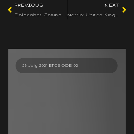
PREVIOUS
NEXT
Goldenbet Casino: A Deep Dive into Payment Processing for the Irish Market
Netflix United Kingdom Watch series online, watch films online
25 July 2021 EPISODE 02