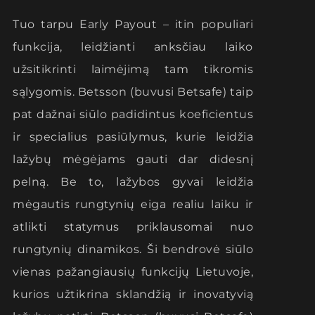
Tuo tarpu Early Payout – itin populiari
funkcija, leidžianti anksčiau laiko
užsitikrinti laimėjimą tam tikromis
sąlygomis. Betsson (buvusi Betsafe) taip
pat dažnai siūlo padidintus koeficientus
ir specialius pasiūlymus, kurie leidžia
lažybų mėgėjams gauti dar didesnį
pelną. Be to, lažybos gyvai leidžia
mėgautis rungtynių eiga realiu laiku ir
atlikti statymus priklausomai nuo
rungtynių dinamikos. Ši bendrovė siūlo
vienas pažangiausių funkcijų Lietuvoje,
kurios užtikrina sklandžią ir inovatyvią