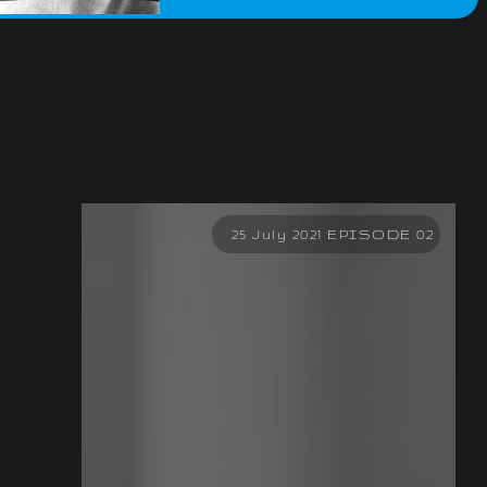
25 July 2021 EPISODE 02