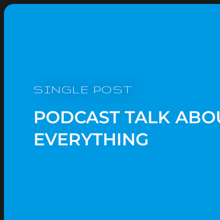
SINGLE POST
PODCAST TALK ABO
EVERYTHING