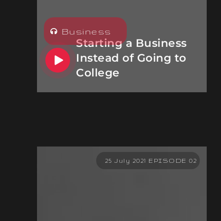
Business
Starting a Business
Instead of Going to
College
25 July 2021 EPISODE 02