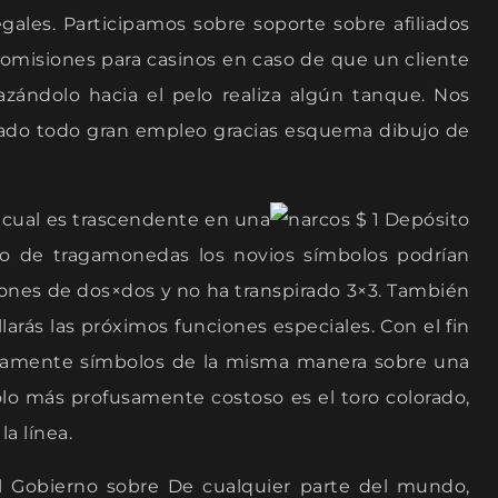
gales. Participamos sobre soporte sobre afiliados
omisiones para casinos en caso de que un cliente
azándolo hacia el pelo realiza algún tanque. Nos
tuado todo gran empleo gracias esquema dibujo de
o cual es trascendente en una
ipo de tragamonedas los novios símbolos podrían
iones de dos×dos y no ha transpirado 3×3. También
arás las próximos funciones especiales. Con el fin
fusamente símbolos de la misma manera sobre una
olo más profusamente costoso es el toro colorado,
a línea.
l Gobierno sobre De cualquier parte del mundo,