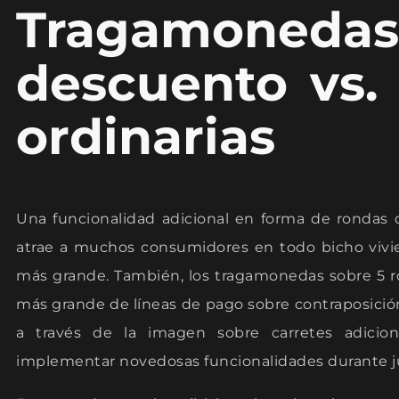
Tragamone
descuento vs.
ordinarias
Una funcionalidad adicional en forma de rondas 
atrae a muchos consumidores en todo bicho vivi
más grande. También, los tragamonedas sobre 5 ro
más grande de líneas de pago sobre contraposición 
a través de la imagen sobre carretes adicion
implementar novedosas funcionalidades durante ju