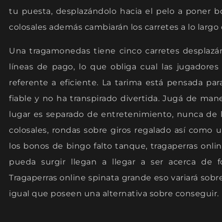
tu puesta, desplazándolo hacia el pelo a poner bo
colosales además cambiarán los carretes a lo largo 
Una tragamonedas tiene cinco carretes desplazán
líneas de pago, lo que obliga cual las jugador
referente a eficiente. La tarima está pensada p
fiable y no ha transpirado divertida. Jugá de man
lugar es separado de entretenimiento, nunca de 
colosales, rondas sobre giros regalado así­ como 
los bonos de bingo falto tanque, tragaperras onl
pueda surgir llegan a llegar a ser acerca de f
Tragaperras online spinata grande eso variará sob
igual que poseen una alternativa sobre conseguir.