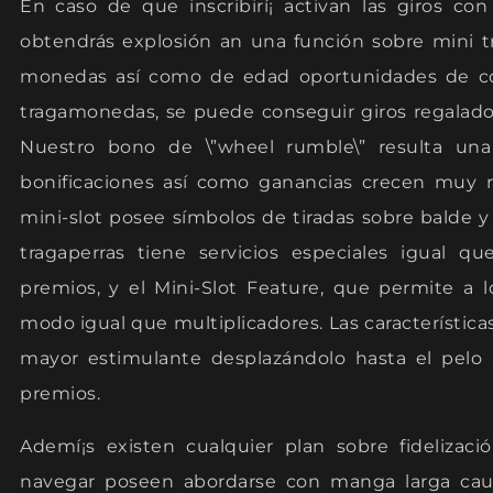
En caso de que inscribirí¡ activan las giros c
obtendrás explosión an una función sobre mini
monedas así­ como de edad oportunidades de co
tragamonedas, se puede conseguir giros regalado
Nuestro bono de \”wheel rumble\” resulta un
bonificaciones así­ como ganancias crecen muy rá
mini-slot posee símbolos de tiradas sobre balde 
tragaperras tiene servicios especiales igual q
premios, y el Mini-Slot Feature, que permite a 
modo­ igual que multiplicadores. Las característica
mayor estimulante desplazándolo hasta el pelo
premios.
Ademí¡s existen cualquier plan sobre fidelizaci
navegar poseen abordarse con manga larga caut