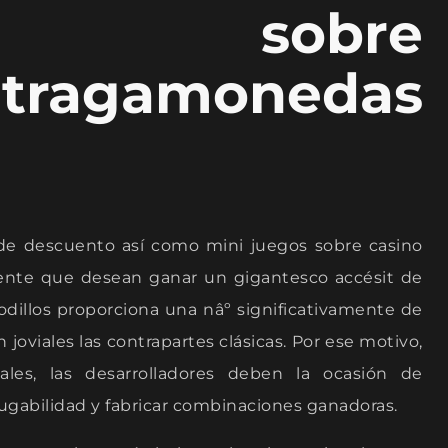
das sobre
 tragamonedas
de descuento así­ como mini juegos sobre casino
ente que desean ganar un gigantesco accésit de
dillos proporciona una nâº significativamente de
joviales las contrapartes clásicas. Por ese motivo,
ales, las desarrolladores deben la ocasión de
gabilidad y fabricar combinaciones ganadoras.