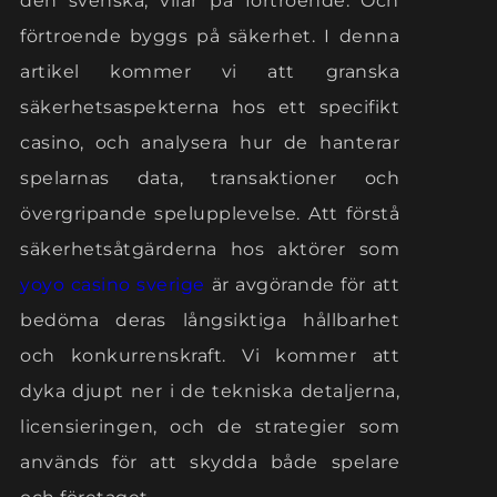
den svenska, vilar på förtroende. Och
förtroende byggs på säkerhet. I denna
artikel kommer vi att granska
säkerhetsaspekterna hos ett specifikt
casino, och analysera hur de hanterar
spelarnas data, transaktioner och
övergripande spelupplevelse. Att förstå
säkerhetsåtgärderna hos aktörer som
yoyo casino sverige
är avgörande för att
bedöma deras långsiktiga hållbarhet
och konkurrenskraft. Vi kommer att
dyka djupt ner i de tekniska detaljerna,
licensieringen, och de strategier som
används för att skydda både spelare