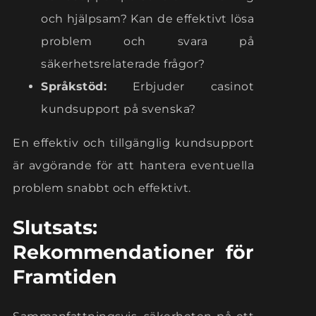
och hjälpsam? Kan de effektivt lösa
problem och svara på
säkerhetsrelaterade frågor?
Språkstöd:
Erbjuder casinot
kundsupport på svenska?
En effektiv och tillgänglig kundsupport
är avgörande för att hantera eventuella
problem snabbt och effektivt.
Slutsats:
Rekommendationer för
Framtiden