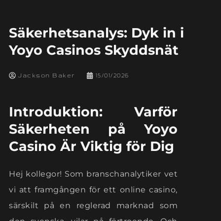
Säkerhetsanalys: Dyk in i
Yoyo Casinos Skyddsnät
Jackson Baker
15/01/2026
Introduktion: Varför
Säkerheten på Yoyo
Casino Är Viktig för Dig
Hej kollegor! Som branschanalytiker vet
vi att framgången för ett online casino,
särskilt på en reglerad marknad som