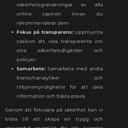
säkerhetsgranskningar av alla
online casinon innan du
rekommenderar dem.
Fokus på transparens:
Uppmuntra
casinon att vara transparenta om
sina säkerhetsåtgärder och
policyer.
Samarbete:
Samarbeta med andra
branschanalytiker och
tillsynsmyndigheter för att dela
information och bästa praxis.
Genom att fokusera på säkerhet kan vi
bidra till att skapa en trygg och