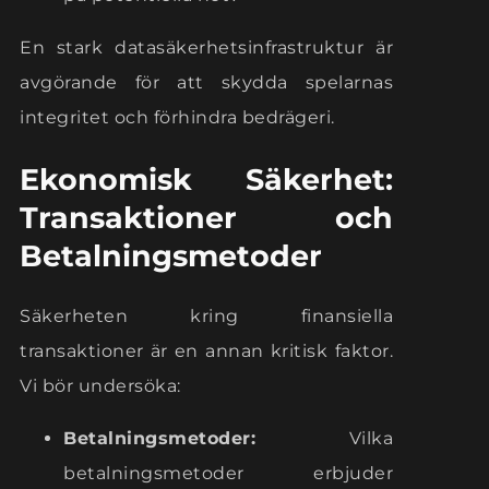
En stark datasäkerhetsinfrastruktur är
avgörande för att skydda spelarnas
integritet och förhindra bedrägeri.
Ekonomisk Säkerhet:
Transaktioner och
Betalningsmetoder
Säkerheten kring finansiella
transaktioner är en annan kritisk faktor.
Vi bör undersöka:
Betalningsmetoder:
Vilka
betalningsmetoder erbjuder