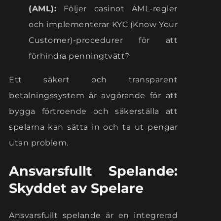
(AML):
Följer casinot AML-regler
och implementerar KYC (Know Your
Customer)-procedurer för att
förhindra penningtvätt?
Ett säkert och transparent
betalningssystem är avgörande för att
bygga förtroende och säkerställa att
spelarna kan sätta in och ta ut pengar
utan problem.
Ansvarsfullt Spelande:
Skyddet av Spelare
Ansvarsfullt spelande är en integrerad