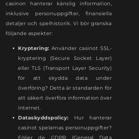
casinon hanterar känslig information,
inklusive personuppgifter, finansiella
detaljer och spelhistorik. Vi bör granska
följande aspekter:
Kryptering:
Använder casinot SSL-
kryptering (Secure Socket Layer)
eller TLS (Transport Layer Security)
för att skydda data under
överföring? Detta är standarden för
att säkert överföra information över
internet.
Dataskyddspolicy:
Hur hanterar
casinot spelarnas personuppgifter?
Följer de GDPR (General Data