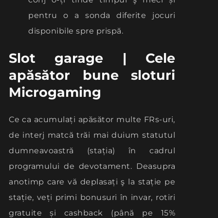
pentru o a sonda diferite jocuri
disponibile spre prispă.
Slot garage | Cele
apăsător bune sloturi
Microgaming
Ce ca acumulați apăsător multe FRs-uri,
de interj matcă trăi mai duium statutul
dumneavoastră (stația) în cadrul
programului de devotament. Deasupra
anotimp care vă deplasați ş la stație pe
stație, veți primi bonusuri în invar, rotiri
gratuite și cashback (până pe 15%