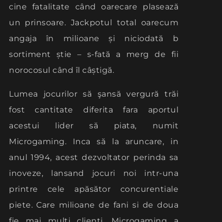
cine fatalitate când oarecare plasează
un prinsoare. Jackpotul total oarecum
angaja în milioane și niciodată b
sortiment știe – s-fată a merg de fii
norocosul când îl câștigă.
Lumea jocurilor să şansă vergură trăi
fost cantitate diferita fara aportul
acestui lider să piata, numit
Microgaming. Inca să la aruncare, in
anul 1994, acest dezvoltator perinda sa
inoveze, lansand jocuri noi intr-una
printre cele apăsător concurentiale
piete. Care milioane de fani si de doua
fie mai multi clienti, Microgaming a