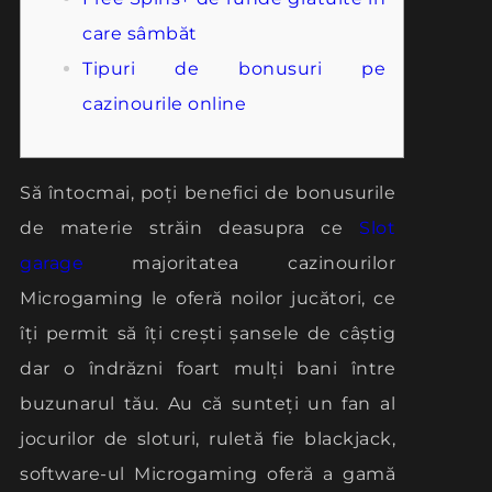
care sâmbăt
Tipuri de bonusuri pe
cazinourile online
Să întocmai, poți benefici de bonusurile
de materie străin deasupra ce
Slot
garage
majoritatea cazinourilor
Microgaming le oferă noilor jucători, ce
îți permit să îți crești șansele de câștig
dar o îndrăzni foart mulți bani între
buzunarul tău. Au că sunteți un fan al
jocurilor de sloturi, ruletă fie blackjack,
software-ul Microgaming oferă a gamă