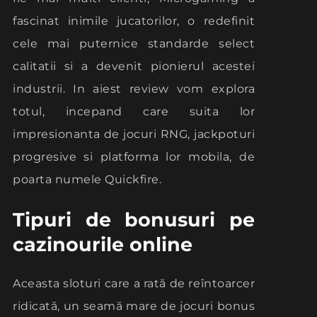
fascinat inimile jucatorilor, o redefinit
cele mai puternice standarde select
calitatii si a devenit pionierul acestei
industrii. In aiest review vom explora
totul, incepand care suita lor
impresionanta de jocuri RNG, jackpoturi
progresive si platforma lor mobila, de
poarta numele Quickfire.
Tipuri de bonusuri pe
cazinourile online
Aceasta sloturi care a rată de reîntoarcer
ridicată, un seamă mare de jocuri bonus