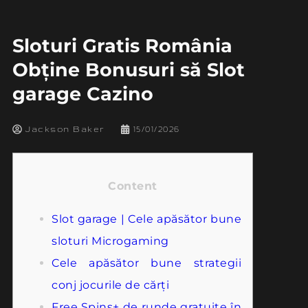
Sloturi Gratis România
Obține Bonusuri să Slot
garage Cazino
Jackson Baker
15/01/2026
Content
Slot garage | Cele apăsător bune
sloturi Microgaming
Cele apăsător bune strategii
conj jocurile de cărți
Free Spins+ de runde gratuite în