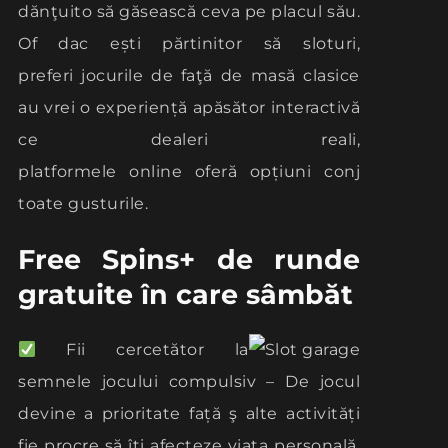
dănţuito să găsească ceva pe placul său.
Of dac ești părtinitor să sloturi,
preferi jocurile de faţă de masă clasice
au vrei o experiență apăsător interactivă
ce dealeri reali,
platformele online oferă opțiuni conj
toate gusturile.
Free Spins+ de runde
gratuite în care sâmbăt
Fii cercetător la
semnele jocului compulsiv – De jocul
devine a prioritate față ş alte activități
fie procre să îți afecteze viața personală,