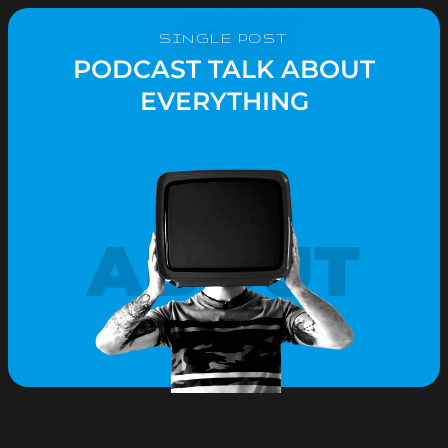
SINGLE POST
PODCAST TALK ABOUT
EVERYTHING
ABOUT