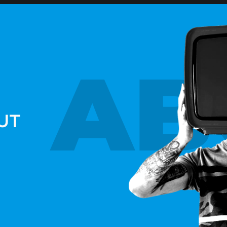
AB
UT