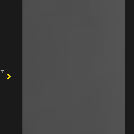
XT
 On the internet