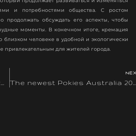
который продолжает развиваться и изменяться
ями и потребностями общества. С ростом
о продолжать обсуждать его аспекты, чтобы
рудные моменты. В конечном итоге, кремация
о близком человеке в удобной и экологически
лее привлекательным для жителей города.
NE
Greatest Skrill Gambling enterprises: Sites & Programs You to Accept Skrill
The newest Pokies Australia 2026: Current no cash deposit FlashDash Free Pokies