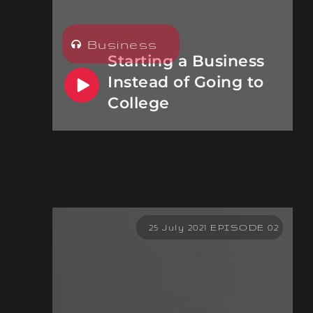
Business
Starting a Business
Instead of Going to
College
25 July 2021 EPISODE 02