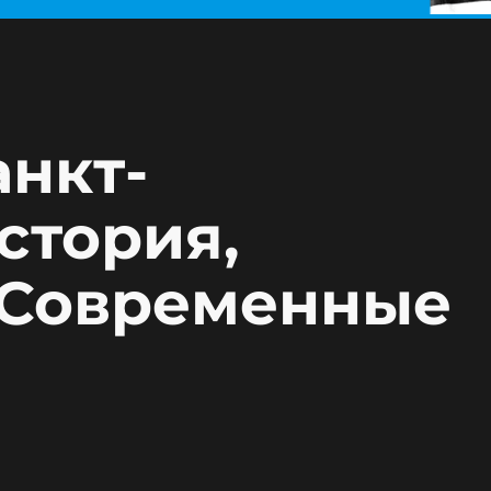
анкт-
стория,
 Современные