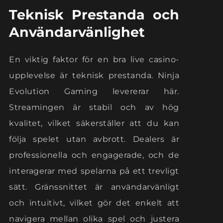
Teknisk Prestanda och
Användarvänlighet
En viktig faktor för en bra live casino-
upplevelse är teknisk prestanda. Ninja
Evolution Gaming levererar här.
Streamingen är stabil och av hög
kvalitet, vilket säkerställer att du kan
följa spelet utan avbrott. Dealers är
professionella och engagerade, och de
interagerar med spelarna på ett trevligt
sätt. Gränssnittet är användarvänligt
och intuitivt, vilket gör det enkelt att
navigera mellan olika spel och justera