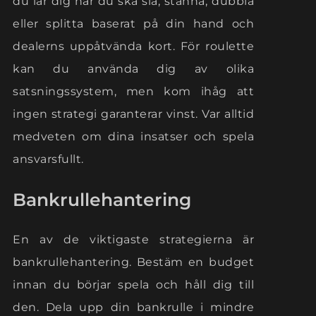
du lär dig när du ska slå, stanna, dubbla
eller splitta baserat på din hand och
dealerns uppåtvända kort. För roulette
kan du använda dig av olika
satsningssystem, men kom ihåg att
ingen strategi garanterar vinst. Var alltid
medveten om dina insatser och spela
ansvarsfullt.
Bankrullehantering
En av de viktigaste strategierna är
bankrullehantering. Bestäm en budget
innan du börjar spela och håll dig till
den. Dela upp din bankrulle i mindre