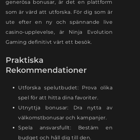
generösa bonusar, är det en plattform
som är värd att utforska. För dig som är
ute efter en ny och spännande live
casino-upplevelse, är Ninja Evolution
Gaming definitivt värt ett besök.
Praktiska
Rekommendationer
Utforska spelutbudet: Prova olika
spel för att hitta dina favoriter.
Utnyttja bonusar: Dra nytta av
välkomstbonusar och kampanjer.
Spela ansvarsfullt: Bestäm en
budget och håll dig till den.