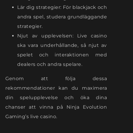
Lär dig strategier: För blackjack och
andra spel, studera grundläggande
strategier.
Njut av upplevelsen: Live casino
ska vara underhållande, så njut av
spelet och interaktionen med
dealers och andra spelare.
Genom att följa dessa
rekommendationer kan du maximera
din spelupplevelse och öka dina
chanser att vinna på Ninja Evolution
Gaming’s live casino.