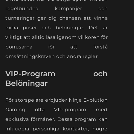
regelbundna kampanjer och
turneringar ger dig chansen att vinna
extra priser och belöningar. Det är
viktigt att alltid läsa igenom villkoren för
bonusarna för att förstå
omsättningskraven och andra regler.
VIP-Program och
Belöningar
För storspelare erbjuder Ninja Evolution
Gaming ofta VIP-program med
exklusiva förmåner. Dessa program kan
inkludera personliga kontakter, högre