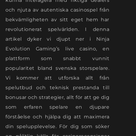
kunna interagera med riktiga dealers
och njuta av autentiska casinospel från
bekvämligheten av sitt eget hem har
revolutionerat spelvärlden. I denna
artikel dyker vi djupt ner i Ninja
Evolution Gaming’s live casino, en
plattform som snabbt vunnit
popularitet bland svenska storspelare.
Vi kommer att utforska allt från
spelutbud och teknisk prestanda till
bonusar och strategier, allt för att ge dig
som erfaren spelare en djupare
förståelse och hjälpa dig att maximera
din spelupplevelse. För dig som söker