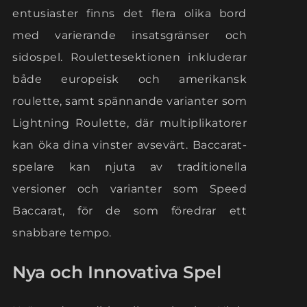
entusiaster finns det flera olika bord
med varierande insatsgränser och
sidospel. Roulettesektionen inkluderar
både europeisk och amerikansk
roulette, samt spännande varianter som
Lightning Roulette, där multiplikatorer
kan öka dina vinster avsevärt. Baccarat-
spelare kan njuta av traditionella
versioner och varianter som Speed
Baccarat, för de som föredrar ett
snabbare tempo.
Nya och Innovativa Spel