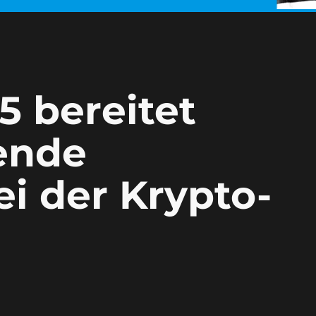
5 bereitet
ende
i der Krypto-