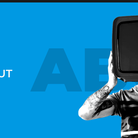
AB
UT