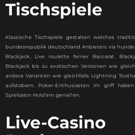
Tischspiele
Klassische Tischspiele gestalten welches tradi
bundesrepublik deutschland Anbieters via hunderte
Blackjack, Live roulette ferner Baccarat. Bla
Blackjack bis zu exotischen Versionen wie gleic
andere Varianten wie gleichfalls Lightning Toot
aufstobern. Poker-Enthusiasten im griff habe
Spielsalon Hold’em genie?en.
Live-Casino