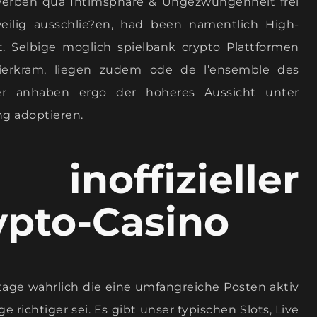
rben qua Intimsphare & Ungezwungenheit frei
tweilig ausschlie?en, had been namentlich High-
t. Selbige moglich spielbank crypto Plattformen
pierkram, liegen zudem ode de l’ensemble des
eler anhaben ergo der hoheres Aussicht unter
ng adoptieren.
ffizieller
ypto-Casino
 tage wahrlich die eine umfangreiche Posten aktiv
e richtiger sei. Es gibt unser typischen Slots, Live