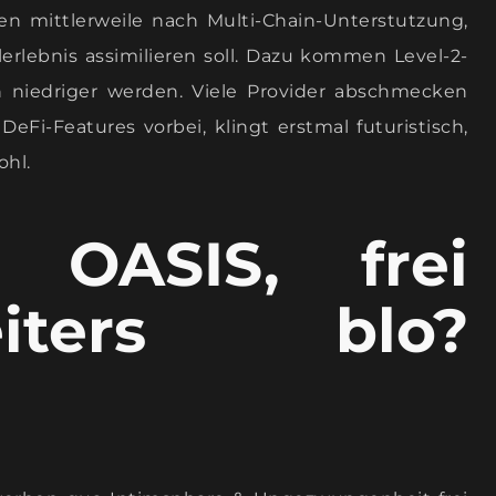
 mittlerweile nach Multi-Chain-Unterstutzung,
erlebnis assimilieren soll. Dazu kommen Level-2-
 niedriger werden. Viele Provider abschmecken
Fi-Features vorbei, klingt erstmal futuristisch,
ohl.
 OASIS, frei
iters blo?