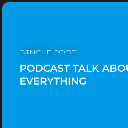
SINGLE POST
PODCAST TALK ABO
EVERYTHING