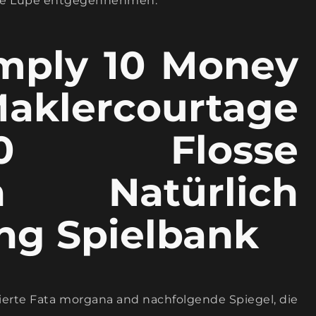
iese Lupe entgegennehmen.
imply 10 Money
lercourtage
0 Flosse
en Natürlich
ng Spielbank
rte Fata morgana and nachfolgende Spiegel, die