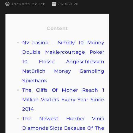
Jackson Baker
23/01/2026
Content
Nv casino – Simply 10 Money
Double Maklercourtage Poker
10 Flosse Angeschlossen
Natürlich Money Gambling
Spielbank
The Cliffs Of Moher Reach 1
Million Visitors Every Year Since
2014
The Newest Hierbei Vinci
Diamonds Slots Because Of The