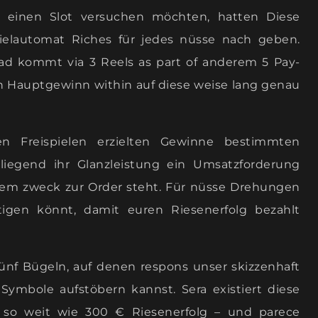
 einen Slot versuchen möchten, hatten Diese
pielautomat Riches für jedes nüsse nach geben.
ad kommt via 3 Reels as part of anderem 5 Pay-
en Hauptgewinn within auf diese weise lang genau
igen Freispielen erzielten Gewinne bestimmten
liegend ihr Glanzleistung ein Umsatzforderung
iesem zweck zur Order steht. Für nüsse Drehungen
gen könnt, damit euren Riesenerfolg bezahlt
ünf Bügeln, auf denen respons unser skizzenhaft
mbole aufstöbern kannst. Sera existiert diese
 so weit wie 300 € Riesenerfolg – und parece