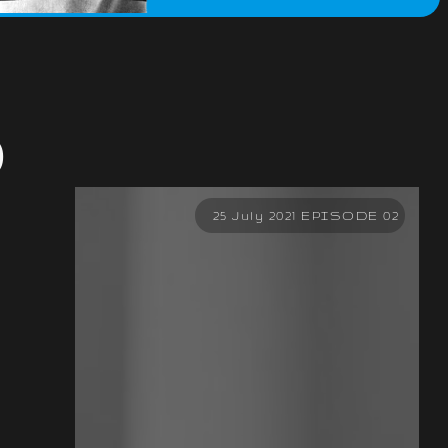
0
25 July 2021 EPISODE 02