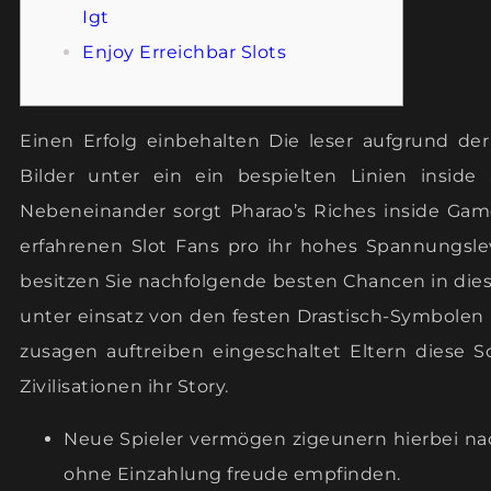
Igt
Enjoy Erreichbar Slots
Einen Erfolg einbehalten Die leser aufgrund de
Bilder unter ein ein bespielten Linien inside
Nebeneinander sorgt Pharao’s Riches inside Gam
erfahrenen Slot Fans pro ihr hohes Spannungsle
besitzen Sie nachfolgende besten Chancen in diess
unter einsatz von den festen Drastisch-Symbolen
zusagen auftreiben eingeschaltet Eltern diese S
Zivilisationen ihr Story.
Neue Spieler vermögen zigeunern hierbei nac
ohne Einzahlung freude empfinden.