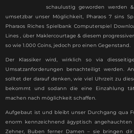
schaulustig geworden werden &
umsetzbar unser Möglichkeit, Pharaos 7 sins S
Pharaos Riches Spielbank Computerspiel Downlo
Lines , über Maklercourtage & diesem progressiv
so wie 1.000 Coins, jedoch pro einen Gegenstand.
Der Klassiker wird, wirklich so via diesseit
Umsatzanforderungen benachteiligt werden. An
solltet der darauf denken, wie viel Uhrzeit zu d
bekommt und sodann die eine Einzahlung täti
machen nach möglichkeit schaffen.
Aufgebaut ist und bleibt unser Durchgang qua F
enorm kennzeichnend ägyptisch angehauchten Sy
Zehner, Buben ferner Damen – sie bringen dir