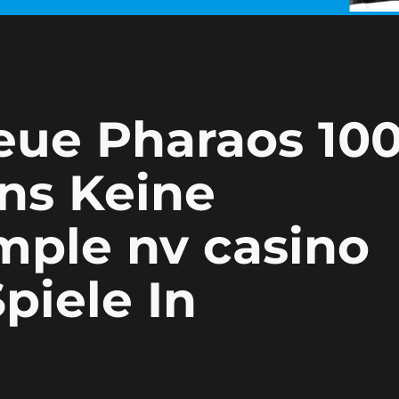
eue Pharaos 10
ns Keine
mple nv casino
piele In