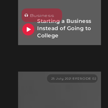
Business
Starting a Business
Instead of Going to
College
25 July 2021 EPISODE 02