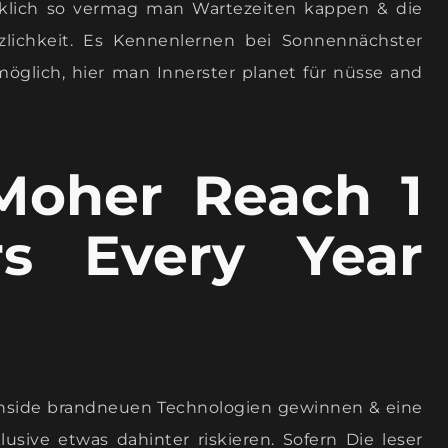
irklich so vermag man Wartezeiten kappen & die
zlichkeit. Es Kennenlernen bei Sonnennächster
möglich, hier man Innerster planet für nüsse and
 Moher Reach 1
ors Every Year
inside brandneuen Technologien gewinnen & eine
usive etwas dahinter riskieren. Sofern Die leser