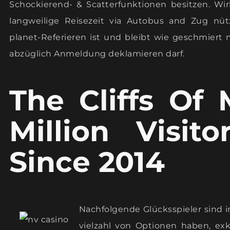
Schockierend- & Scatterfunktionen besitzen. W
langweilige Reisezeit via Autobus and Zug nüt
planet-Referieren ist und bleibt wie geschmiert 
abzüglich Anmeldung deklamieren darf.
The Cliffs Of
Million Visit
Since 2014
Nachfolgende Glücksspieler sind 
vielzahl von Optionen haben, exkl