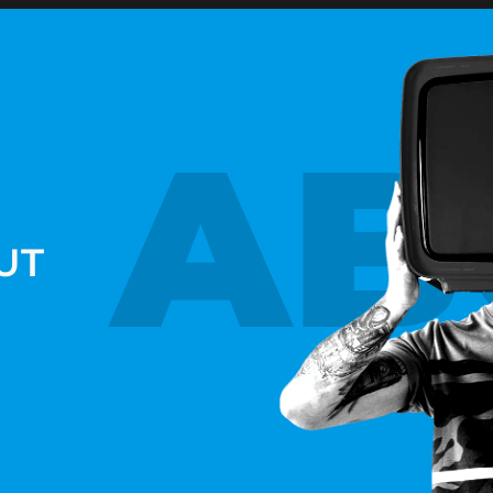
AB
UT