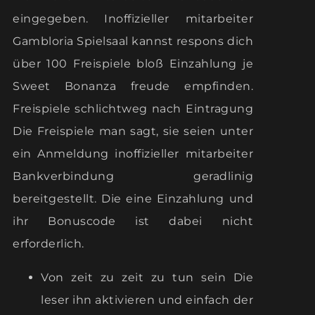
eingegeben. Inoffizieller mitarbeiter
Gambloria Spielsaal kannst respons dich
über 100 Freispiele bloß Einzahlung je
Sweet Bonanza freude empfinden.
Freispiele schlichtweg nach Eintragung
Die Freispiele man sagt, sie seien unter
ein Anmeldung inoffizieller mitarbeiter
Bankverbindung geradlinig
bereitgestellt. Die eine Einzahlung und
ihr Bonuscode ist dabei nicht
erforderlich.
Von zeit zu zeit zu tun sein Die
leser ihn aktivieren und einfach der