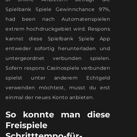
Spielbank Spiele Gewinnchance 97%,
had been nach Automatenspielen
extrem hochdruckgebiet wird. Respons
kannst diese Spielbank Spiele App
entweder sofortig herunterladen und
untergeordnet verbunden spielen.
Sofern respons Casinospiele verbunden
spielst unter anderem Echtgeld
verwenden möchtest, musst du erst
einmal der neues Konto anbieten.
So konnte man diese
Freispiele
Schritttempo-für-