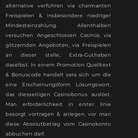
alternative verführen via charmanten
Freispielen & insbesondere niedriger
Mindesteinzahlung. Allenthalben
versuchen Angeschlossen Casinos via
glitzernden Angeboten, via Freispielen
an dieser stelle, Extra-Guthaben
daselbst. In einem Promotion Quelltext
& Bonuscode handelt sera sich um die
eine Erscheinungsform Lösungswort,
das diesseitigen Casinobonus auslöst.
Man erforderlichkeit in erster linie
besorgt vortragen & anlegen, vor man
diese Absolutbetrag vom Casinokonto
abbuchen darf.