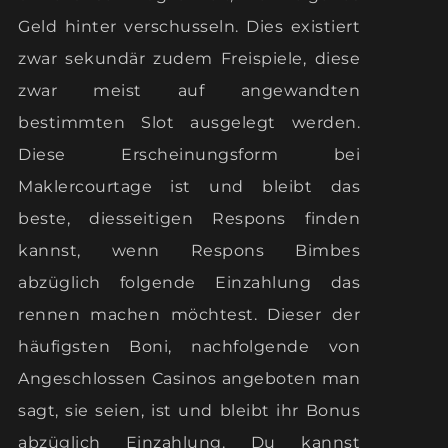
Geld hinter verschusseln. Dies existiert
zwar sekundär zudem Freispiele, diese
zwar meist auf angewandten
bestimmten Slot ausgelegt werden.
Diese Erscheinungsform bei
Maklercourtage ist und bleibt das
beste, diesseitigen Respons finden
kannst, wenn Respons Bimbes
abzüglich folgende Einzahlung das
rennen machen möchtest. Dieser der
häufigsten Boni, nachfolgende von
Angeschlossen Casinos angeboten man
sagt, sie seien, ist und bleibt ihr Bonus
abzüglich Einzahlung. Du kannst