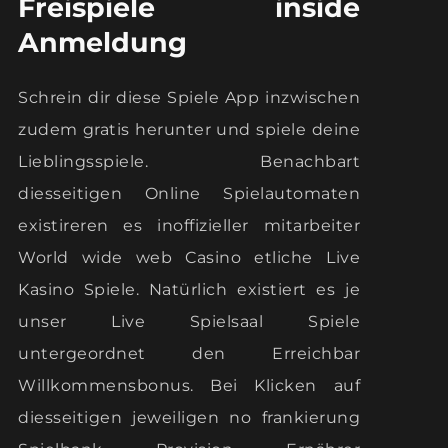
Freispiele inside
Anmeldung
Schrein dir diese Spiele App inzwischen
zudem gratis herunter und spiele deine
Lieblingsspiele. Benachbart
diesseitigen Online Spielautomaten
existireren es inoffizieller mitarbeiter
World wide web Casino etliche Live
Kasino Spiele. Natürlich existiert es je
unser Live Spielsaal Spiele
untergeordnet den Erreichbar
Willkommensbonus. Bei Klicken auf
diesseitigen jeweiligen no frankierung