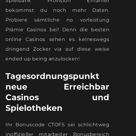
Spielbank Provision Ernährer
bekommst du noch mehr Daten.
Probiere sämtliche no vorleistung
Prämie Casinos bei! Denn die besten
online Casinos sehen es keineswegs
dringend Zocker via auf diese weise
ended up being anzulocken!
Tagesordnungspunkt
neue Erreichbar
Casinos und
Spielotheken
Ihr Bonuscode CTOFS sei schlichtweg
inoffizieller mitarbeiter Bonusbereich