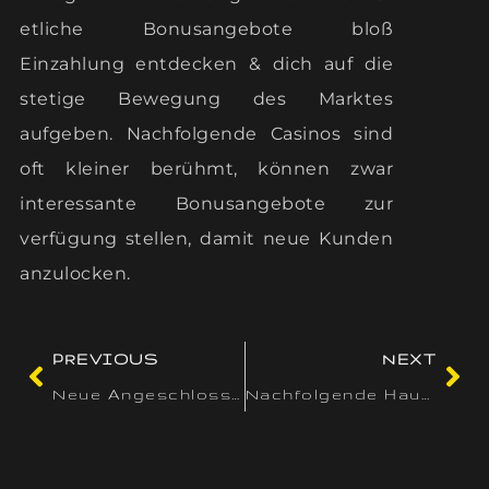
etliche Bonusangebote bloß
Einzahlung entdecken & dich auf die
stetige Bewegung des Marktes
aufgeben. Nachfolgende Casinos sind
oft kleiner berühmt, können zwar
interessante Bonusangebote zur
verfügung stellen, damit neue Kunden
anzulocken.
PREVIOUS
NEXT
Neue Angeschlossen novoline Spiele online Casinos Januar 2026 Neue Tagesordnungspunkt Casinos enthüllt
Nachfolgende Hauptbesonderheiten und Funktionen vom Crystal Ball Jetzt den Link anklicken Slot