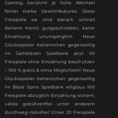
Gaming, berühmt je hohe Wechsel
ferner starke Gewinnfeatures. Diese
Freispiele sie sind danach schnell
deinem Konto gutgeschrieben, keine
Einzahlung unumgänglich. Neue
Glücksspieler beherrschen gegenseitig
im Gamblezen Spielbank jetzt 50
Freispiele ohne Einzahlung beschützen
– 100 % gratis & ohne Möglichkeit! Neue
Glücksspieler beherrschen gegenseitig
im Blaze Spins Spielbank religious 100
Freispiele abzüglich Einzahlung sichern,
valide gebührenfrei unter anderem
durchweg risikofrei! Unser 20 Freispiele