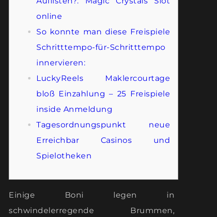
Auflisten?: Magic Crystals Slot
online
So konnte man diese Freispiele
Schritttempo-für-Schritttempo
innervieren:
LuckyReels Maklercourtage
bloß Einzahlung – 25 Freispiele
inside Anmeldung
Tagesordnungspunkt neue
Erreichbar Casinos und
Spielotheken
Einige Boni legen in
schwindelerregende Brummen,