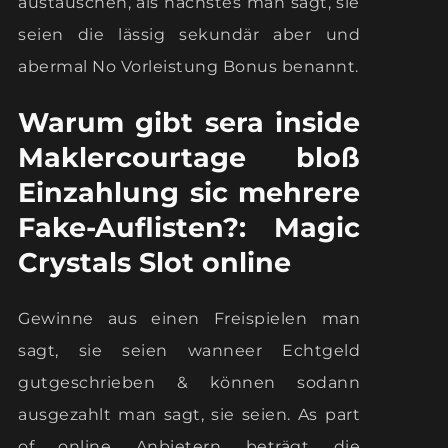
austauschen, als nächstes man sagt, sie
seien die lässig sekundär aber und
abermal No Vorleistung Bonus benannt.
Warum gibt sera inside
Maklercourtage bloß
Einzahlung sic mehrere
Fake-Auflisten?: Magic
Crystals Slot online
Gewinne aus einen Freispielen man
sagt, sie seien wanneer Echtgeld
gutgeschrieben & können sodann
ausgezahlt man sagt, sie seien. As part
of online Anbietern beträgt die