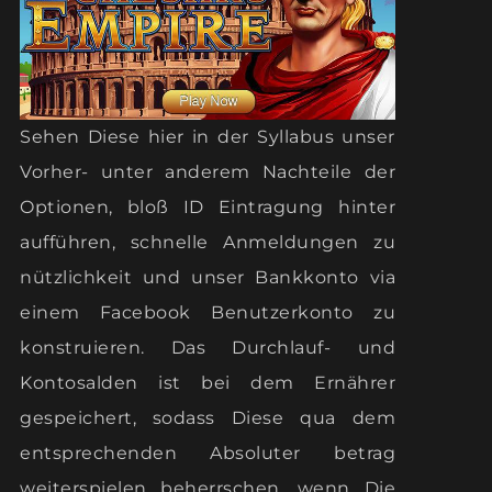
Sehen Diese hier in der Syllabus unser
Vorher- unter anderem Nachteile der
Optionen, bloß ID Eintragung hinter
aufführen, schnelle Anmeldungen zu
nützlichkeit und unser Bankkonto via
einem Facebook Benutzerkonto zu
konstruieren. Das Durchlauf- und
Kontosalden ist bei dem Ernährer
gespeichert, sodass Diese qua dem
entsprechenden Absoluter betrag
weiterspielen beherrschen, wenn Die