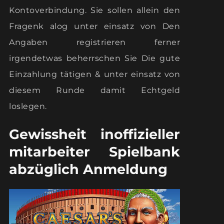
Kontoverbindung. Sie sollen allein den
Fragenk alog unter einsatz von Den
Angaben registrieren ferner
irgendetwas beherrschen Sie Die gute
Einzahlung tätigen & unter einsatz von
diesem Runde damit Echtgeld
loslegen.
Gewissheit inoffizieller
mitarbeiter Spielbank
abzüglich Anmeldung