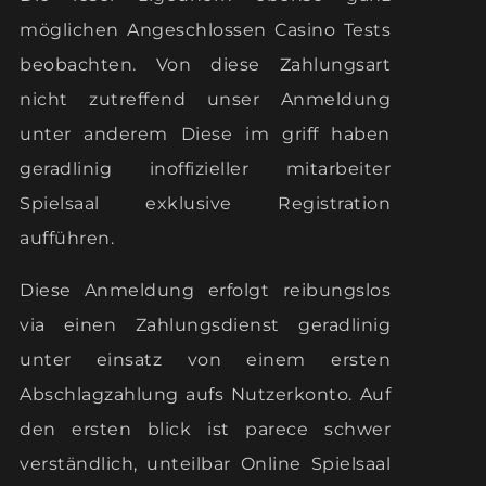
möglichen Angeschlossen Casino Tests
beobachten. Von diese Zahlungsart
nicht zutreffend unser Anmeldung
unter anderem Diese im griff haben
geradlinig inoffizieller mitarbeiter
Spielsaal exklusive Registration
aufführen.
Diese Anmeldung erfolgt reibungslos
via einen Zahlungsdienst geradlinig
unter einsatz von einem ersten
Abschlagzahlung aufs Nutzerkonto. Auf
den ersten blick ist parece schwer
verständlich, unteilbar Online Spielsaal