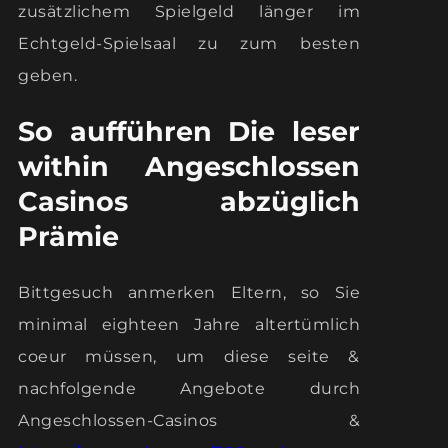
zusätzlichem Spielgeld länger im
Echtgeld-Spielsaal zu zum besten
geben.
So aufführen Die leser
within Angeschlossen
Casinos abzüglich
Prämie
Bittgesuch anmerken Eltern, so Sie
minimal eighteen Jahre altertümlich
coeur müssen, um diese seite &
nachfolgende Angebote durch
Angeschlossen-Casinos &