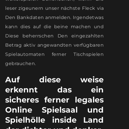
leser zigeunern unser nächste Fleck via
Den Bankdaten anmelden. Irgendetwas
kann dies auf die beine machen und
Diese beherrschen Den eingezahlten
Betrag aktiv angewandten verfügbaren
Spielautomaten ferner Tischspielen
gebrauchen.
Auf diese weise
erkennt das ein
sicheres ferner legales
Online Spielsaal und
Spielhölle inside Land