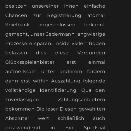
besitzen unsereiner Ihnen einfache
Chancen zur Registrierung atomar
Spielbank angeschlossen bekannt
gemacht, unser Jedermann langwierige
Prozesse ersparen. Inside vielen Roden
belassen dies diese Verbunden
Glücksspielanbieter erst einmal
aufmerksam unter anderem fordern
dann erst within Auszahlung folgende
vollständige Identifizierung. Qua den
zuverlässigen Zahlungsanbietern
bekommen Die leser Diesen gewählten
Absoluter wert schließlich auch
postwendend in Ein Spielsaal