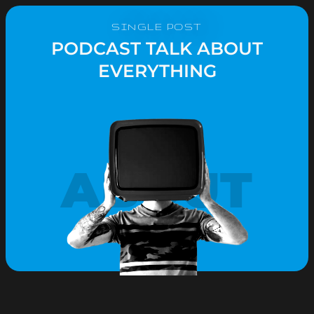
SINGLE POST
PODCAST TALK ABOUT
EVERYTHING
ABOUT