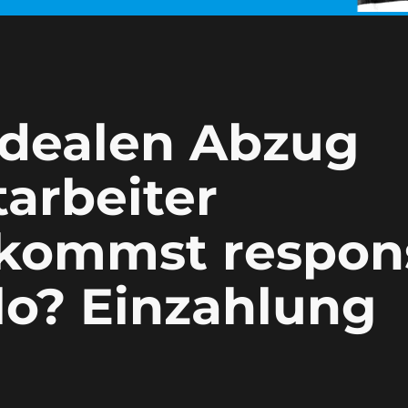
idealen Abzug
tarbeiter
ekommst respon
blo? Einzahlung