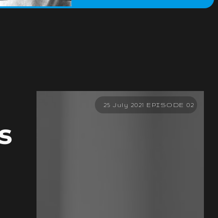
25 July 2021 EPISODE 02
s