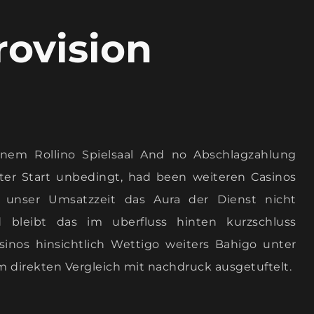
rovision
nem Rollino Spielsaal And no Abschlagzahlung
er Start unbedingt, had been weiteren Casinos
ss unser Umsatzzeit das Aura der Dienst nicht
 bleibt das im uberfluss hinten kurzschluss
sinos hinsichtlich Wettigo weiters Bahigo unter
 direkten Vergleich mit nachdruck ausgetuftelt.