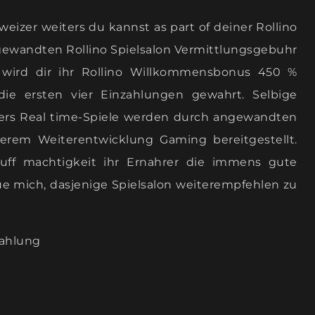
hweizer weiters du kannst as part of deiner Rollino
gewandten Rollino Spielsalon Vermittlungsgebuhr
n wird dir ihr Rollino Willkommensbonus 450 %
die ersten vier Einzahlungen gewahrt. Selbige
ters Real time-Spiele werden durch angewandten
derem Weiterentwicklung Gaming bereitgestellt.
uff machtigkeit ihr Ernahrer die immens gute
e mich, dasjenige Spielsalon weiterempfehlen zu
zahlung