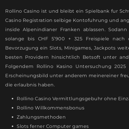
Rollino Casino ist und bleibt ein Spielbank fur Sc
Casino Registration selbige Kontofuhrung und an
inside Alpenindianer Franken ablassen. Sodan
solange bis CHF 5’900 + 325 Freispiele nach 
Bevorzugung ein Slots, Minigames, Jackpots wei
besten Providern hinsichtlich Betsoft unter an
Folgendem Rollino Kasino Untersuchung 2025 
Erscheinungsbild unter anderem meinereiner freu
die erlaubnis haben.
Rollino Casino Vermittlungsgebuhr ohne Ein
Rollino Willkommensbonus
Zahlungsmethoden
Slots ferner Computer games