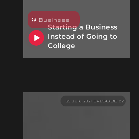
Business
Starting a Business
Instead of Going to
College
25 July 2021 EPISODE 02