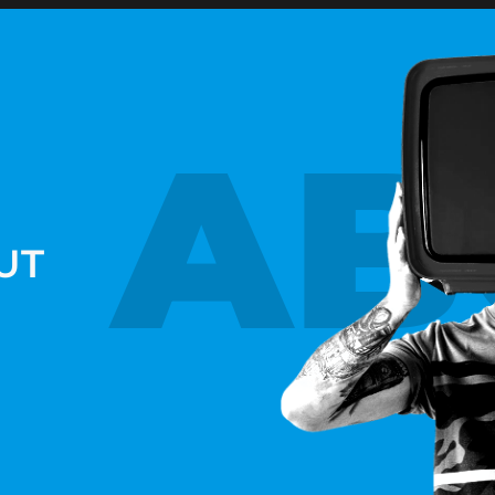
AB
UT