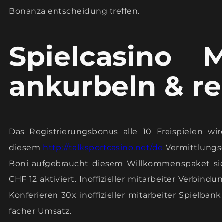
Bonanza entscheidung treffen.
Spielcasino M
ankurbeln & re
Das Registrierungsbonus alle 10 Freispielen wi
diesem
http://talksportcasino.net/de
Vermittlungs
Boni aufgebraucht diesem Willkommenspaket sie
CHF 12 aktiviert. Inoffizieller mitarbeiter Verbind
Konferieren 30x inoffizieller mitarbeiter Spielban
facher Umsatz.