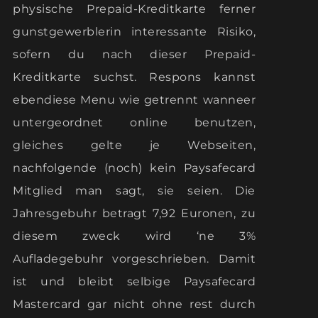
physische Prepaid-Kreditkarte ferner
gunstgewerblerin interessante Risiko,
sofern du nach dieser Prepaid-
Kreditkarte suchst. Respons kannst
ebendiese Menu wie getrennt wanneer
untergeordnet online benutzen,
gleiches gelte je Webseiten,
nachfolgende (noch) kein Paysafecard
Mitglied man sagt, sie seien. Die
Jahresgebuhr betragt 7,92 Euronen, zu
diesem zweck wird ‘ne 3%
Aufladegebuhr vorgeschrieben. Damit
ist und bleibt selbige Paysafecard
Mastercard gar nicht ohne rest durch