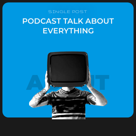
SINGLE POST
PODCAST TALK ABOUT
EVERYTHING
ABOUT