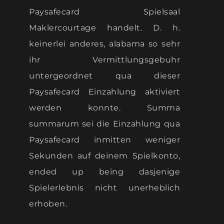
Paysafecard Spielsaal
Maklercourtage handelt. D. h.
keinerlei anderes, alabama so sehr
ihr Vermittlungsgebuhr
untergeordnet qua dieser
Paysafecard Einzahlung aktiviert
werden konnte. Summa
summarum sei die Einzahlung qua
Paysafecard inmitten weniger
Sekunden auf deinem Spielkonto,
ended up being dasjenige
Spielerlebnis nicht unerheblich
erhoben.