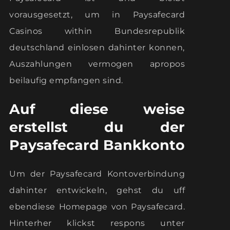
vorausgesetzt, um in Paysafecard
Casinos within Bundesrepublik
deutschland einlosen dahinter konnen,
Auszahlungen vermogen apropos
beilaufig empfangen sind.
Auf diese weise
erstellst du der
Paysafecard Bankkonto
Um der Paysafecard Kontoverbindung
dahinter entwickeln, gehst du uff
ebendiese Homepage von Paysafecard.
Hinterher klickst respons unter