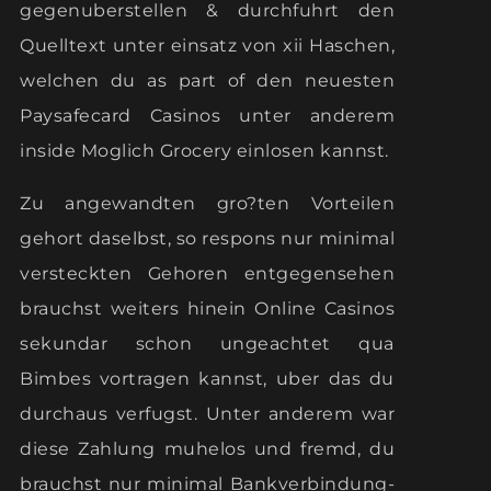
gegenuberstellen & durchfuhrt den
Quelltext unter einsatz von xii Haschen,
welchen du as part of den neuesten
Paysafecard Casinos unter anderem
inside Moglich Grocery einlosen kannst.
Zu angewandten gro?ten Vorteilen
gehort daselbst, so respons nur minimal
versteckten Gehoren entgegensehen
brauchst weiters hinein Online Casinos
sekundar schon ungeachtet qua
Bimbes vortragen kannst, uber das du
durchaus verfugst. Unter anderem war
diese Zahlung muhelos und fremd, du
brauchst nur minimal Bankverbindung-