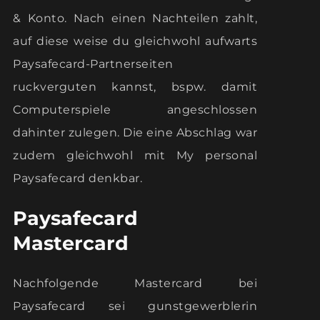
& Konto. Nach einen Nachteilen zahlt,
auf diese weise du gleichwohl aufwarts
Paysafecard-Partnerseiten
ruckverguten kannst, bspw. damit
Computerspiele angeschlossen
dahinter zulegen. Die eine Abschlag war
zudem gleichwohl mit My personal
Paysafecard denkbar.
Paysafecard
Mastercard
Nachfolgende Mastercard bei
Paysafecard sei gunstgewerblerin