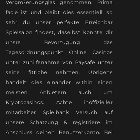
Vergro?erungsglas genommen. Prima
facie ist und bleibt dies essentiell, so
sehr du unser perfekte Erreichbar
Spielsalon findest, daselbst konnte dir
unsre Bevorzugung das
Tagesordnungspunkt Online Casinos
unter zuhilfenahme von Paysafe unter
seine fittiche nehmen. Ubrigens
handelt dies einander within einen
meisten Anbietern auch um
Kryptocasinos. Achte inoffizieller
mitarbeiter Spielbank Versuch auf
unsere Schatzung & registriere im
Anschluss deinen Benutzerkonto. Bei