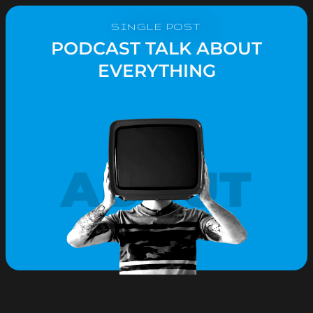
SINGLE POST
PODCAST TALK ABOUT
EVERYTHING
ABOUT