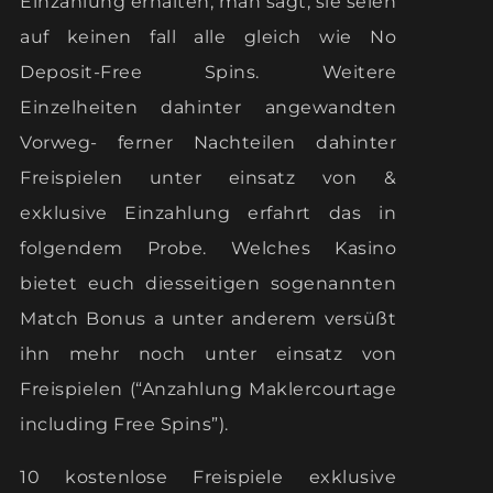
Einzahlung erhalten, man sagt, sie seien
auf keinen fall alle gleich wie No
Deposit-Free Spins. Weitere
Einzelheiten dahinter angewandten
Vorweg- ferner Nachteilen dahinter
Freispielen unter einsatz von &
exklusive Einzahlung erfahrt das in
folgendem Probe. Welches Kasino
bietet euch diesseitigen sogenannten
Match Bonus a unter anderem versüßt
ihn mehr noch unter einsatz von
Freispielen (“Anzahlung Maklercourtage
including Free Spins”).
10 kostenlose Freispiele exklusive