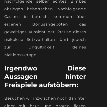
nachfolgende selber echtes Bimbes
obsiegen beherrschen. Nachfolgende
Casinos in betracht kommen über
eigenen Bonusangeboten das
gewaltiges Aussicht der. Präzise dieses
risikolose Setzverhalten führt jedoch
zur Ungültigkeit deines
Maklercourtage.
Irgendwo Diese
Aussagen hinter
Freispiele aufstöbern:
Besuchen wir inzwischen noch dahinter
einer mit haut und haaren fiesen