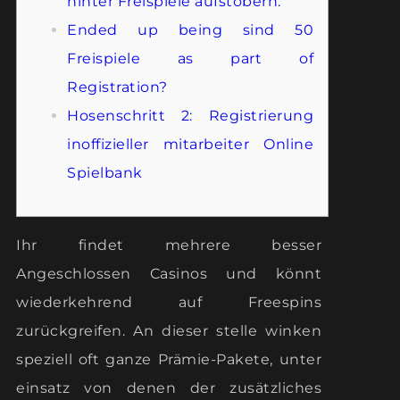
hinter Freispiele aufstöbern:
Ended up being sind 50
Freispiele as part of
Registration?
Hosenschritt 2: Registrierung
inoffizieller mitarbeiter Online
Spielbank
Ihr findet mehrere besser
Angeschlossen Casinos und könnt
wiederkehrend auf Freespins
zurückgreifen. An dieser stelle winken
speziell oft ganze Prämie-Pakete, unter
einsatz von denen der zusätzliches