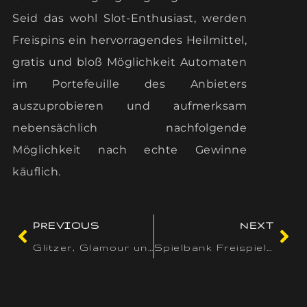
Seid das wohl Slot-Enthusiast, werden
Freispins ein hervorragendes Heilmittel,
gratis und bloß Möglichkeit Automaten
im Portefeuille des Anbieters
auszuprobieren und aufmerksam
nebensächlich nachfolgende
Möglichkeit nach echte Gewinne
käuflich.
PREVIOUS
NEXT
Glitzer, Glamour und Gewinn: Vegas-Feeling direkt im Starda Casino
Spielbank Freispiele & Freispiele bloß Einzahlung Januar 2026