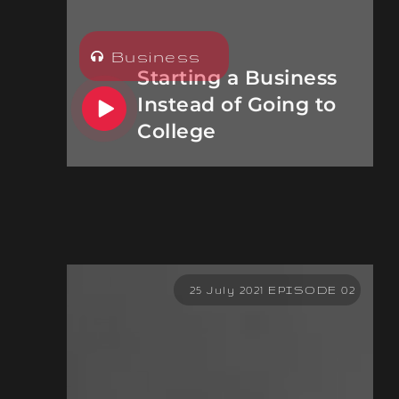
Business
Starting a Business
Instead of Going to
College
25 July 2021 EPISODE 02