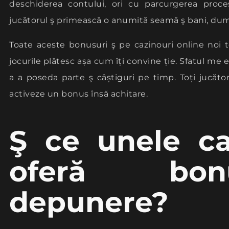
deschiderea contului, ori cu parcurgerea proce
jucătorul ş primească o anumită seamă ş bani, dumn
Toate aceste bonusuri ş pe cazinouri online noi t
jocurile plătesc așa cum îți convine ție. Sfatul me
a a poseda parte ş câștiguri pe timp. Toți jucăt
activeze un bonus însă achitare.
Ş ce unele ca
oferă bon
depunere?