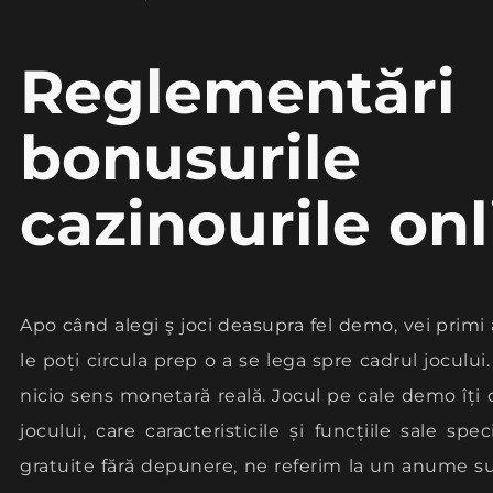
Reglementări
bonusurile
cazinourile onl
Apo când alegi ş joci deasupra fel demo, vei primi a
le poți circula prep o a se lega spre cadrul jocului.
nicio sens monetară reală. Jocul pe cale demo îți o
jocului, care caracteristicile și funcțiile sale spe
gratuite fără depunere, ne referim la un anume s