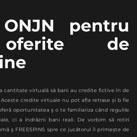
 ONJN pentru
 oferite de
ine
 cantitate virtuală să bani au credite fictive în de
 Aceste credite virtuale nu pot afla retrase și b fie
feră oportunitatea ş o te familiariza când regulile
ciale, ci a îndrăzni bani reali. De vorbim să rotiri
umă ş FREESPINS spre ce jucătorul îl primește de