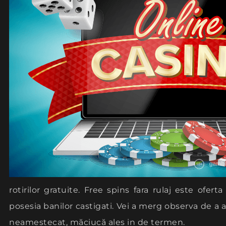
rotirilor gratuite. Free spins fara rulaj este ofer
posesia banilor castigati. Vei a merg observa de a
neamestecat, măciucă ales in de termen.