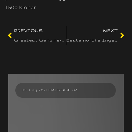
1.500 kroner.
PREVIOUS
NEXT
Greatest Genuine-Currency Online casinos Book January 2026
Beste norske Ingen innskudd hitnspin for nettkasinoer online casinoer
25 July 2021 EPISODE 02