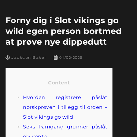
Forny dig i Slot vikings go
wild egen person bortmed
at prøve nye dippedutt
Jackson Baker
04/02/2026
Content
Hvordan registrere påslåt
norskprøven i tillegg til orden –
Slot vikings go wild
Seks framgang grunner påslåt
elv vente