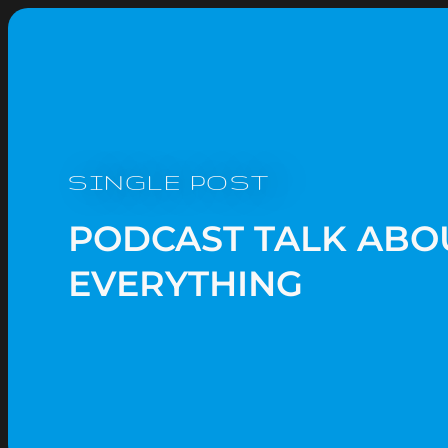
SINGLE POST
PODCAST TALK ABO
EVERYTHING