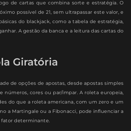
go de cartas que combina sorte e estratégia. O
imo possível de 21, sem ultrapassar este valor, e
básicas do blackjack, como a tabela de estratégia,
nhar. A gestão da banca e a leitura das cartas do
a Giratória
dade de opções de apostas, desde apostas simples
 números, cores ou par/ímpar. A roleta europeia,
des do que a roleta americana, com um zero e um
mo a Martingale ou a Fibonacci, pode influenciar a
 fator determinante.