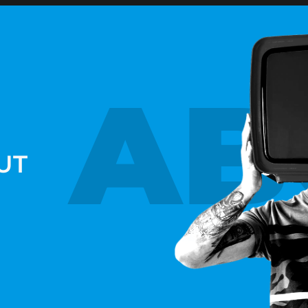
AB
UT