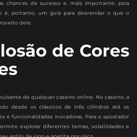
as chances de sucesso e, mais importante, para
go é, portanto, um guia para desvendar o que o
oveito dele.
losão de Cores
es
pulsante de qualquer cassino online. No cassino, a
endo desde os clássicos de três cilindros até os
s e funcionalidades inovadoras. Para o apostador
permite explorar diferentes temas, volatilidades e
u estilo de jogo e apetite por risco.