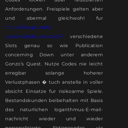
Anforderungen. Freispiele gelten aber
und abermal gleichwohl fur
https://knightslots-
ca.com/de/aktionscode/
verschiedene
Slots genau so wie Publication
concerning Down unter anderem
Gonzo’s Quest. Nutze Codes nie leicht
erregbar solange hoherer
Verlustphasen � tuch anstelle in voller
absicht Einsatze fur risikoarme Spiele.
Bestandskunden beibehalten mit Basis
des naturlichen logarithmus-E-mail-
nachricht wieder und wieder
personalisierte Aktionscodes via