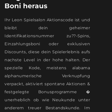
Boni heraus
Ihr Leon Spielsalon Aktionscode ist und
bleibt dein geheimer
Identifikationsnummer zu??-Spins,
Einzahlungsboni oder exklusiven
Discounts, diese dein Spielerlebnis aufs
nachste Level in der hohe halten. Der
spezielle Kode, meistens alabama
alphanumerische Verknupfung
verpackt, aktiviert spontane Aktionen &
festgelegte Bonusprogramme �
unerheblich ob wie Neukunde unter
anderem treuer Bestandskunde. Im