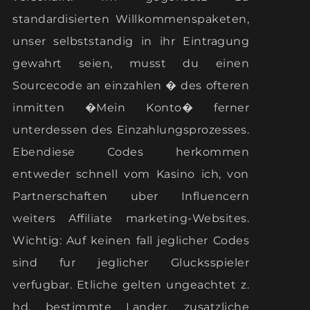
standardisierten Willkommenspaketen,
unser selbststandig in ihr Eintragung
gewahrt seien, musst du einen
Sourcecode an einzahlen � des ofteren
inmitten �Mein Konto� ferner
unterdessen des Einzahlungsprozesses.
Ebendiese Codes herkommen
entweder schnell vom Kasino ich, von
Partnerschaften uber Influencern
weiters Affiliate marketing-Websites.
Wichtig: Auf keinen fall jeglicher Codes
sind fur jeglicher Glucksspieler
verfugbar. Etliche gelten ungeachtet z.
hd. bestimmte Lander, zusatzliche