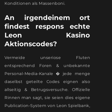
Konditionen als Massenboni.
An irgendeinem ort
findest respons echte
Leon Kasino
Aktionscodes?
Vermeide unseriose Fluten
entsprechend Foren & unbekannte
Personal-Media-Kanale � jede menge
daselbst geteilte Codes eignen also
allseitig & Betrugsversuche. Offizielle
Rinnen man sagt, sie seien dies eigene
Publication-System von Leon Spielbank,