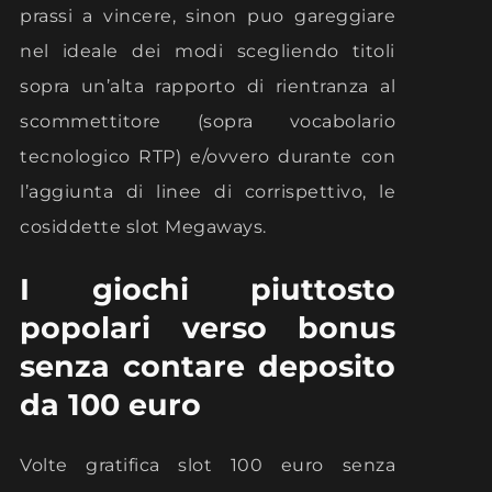
prassi a vincere, sinon puo gareggiare
nel ideale dei modi scegliendo titoli
sopra un’alta rapporto di rientranza al
scommettitore (sopra vocabolario
tecnologico RTP) e/ovvero durante con
l’aggiunta di linee di corrispettivo, le
cosiddette slot Megaways.
I giochi piuttosto
popolari verso bonus
senza contare deposito
da 100 euro
Volte gratifica slot 100 euro senza