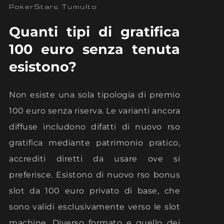
PokerStars Tumulto
Quanti tipi di gratifica
100 euro senza tenuta
esistono?
Non esiste una sola tipologia di premio
100 euro senza riserva. Le varianti ancora
diffuse includono difatti di nuovo rso
gratifica mediante patrimonio pratico,
accrediti diretti da usare ove si
preferisce. Esistono di nuovo rso bonus
slot da 100 euro privato di base, che
sono validi esclusivamente verso le slot
machine. Diverso formato e quello dei