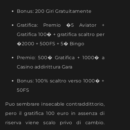
Bonus: 200 Giri Gratuitamente
Gratifica: Premio �5 Aviator +
Gratifica 100� + gratifica scaltro per
�2000 + 500FS + 5� Bingo
Premio: 500� Gratifica + 1000� a
Casino addirittura Gara
Bonus: 100% scaltro verso 1000� +
50FS
Puo sembrare insecable contraddittorio,
pero il gratifica 100 euro in assenza di
riserva viene scalo privo di cambio.