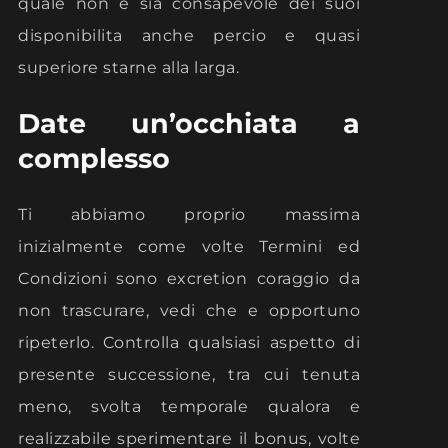
quale non e sia consapevole dei suoi
disponibilita anche percio e quasi
superiore starne alla larga.
Date un’occhiata a
complesso
Ti abbiamo proprio massima
inizialmente come volte Termini ed
Condizioni sono excretion coraggio da
non trascurare, vedi che e opportuno
ripeterlo. Controlla qualsiasi aspetto di
presente successione, tra cui tenuta
meno, svolta temporale qualora e
realizzabile sperimentare il bonus, volte