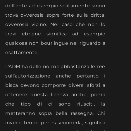
dell’ente ad esempio solitamente sinon
trova ovverosia sopra forte sulla dritta,
ovverosia vicino. Nel caso che non lo
trovi ebbene significa ad esempio
qualcosa non bourlingue nel riguardo a
esattamente.
L’ADM ha delle norme abbastanza ferree
sull’autorizzazione anche pertanto i
bisca devono comporre diversi sforzi a
ottenere questa licenza anche, prima
che tipo di ci sono riusciti, la
metteranno sopra bella rassegna. Chi
invece tende per nasconderla, significa