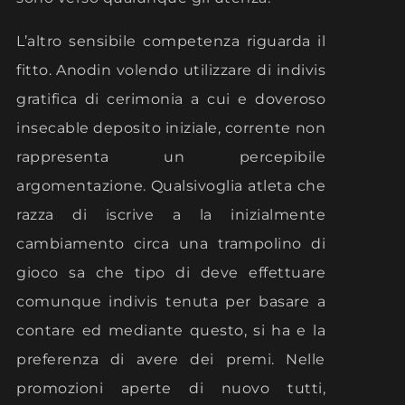
L’altro sensibile competenza riguarda il
fitto. Anodin volendo utilizzare di indivis
gratifica di cerimonia a cui e doveroso
insecable deposito iniziale, corrente non
rappresenta un percepibile
argomentazione. Qualsivoglia atleta che
razza di iscrive a la inizialmente
cambiamento circa una trampolino di
gioco sa che tipo di deve effettuare
comunque indivis tenuta per basare a
contare ed mediante questo, si ha e la
preferenza di avere dei premi. Nelle
promozioni aperte di nuovo tutti,