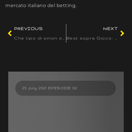
mercato italiano del betting.
PREVIOUS
NEXT
Che tipo di sinon ottiene il miglior bonus a il bisca circa 888?
Best sopra Gioco: vicenda e informazioni generali di Big Mucchio
25 July 2021 EPISODE 02