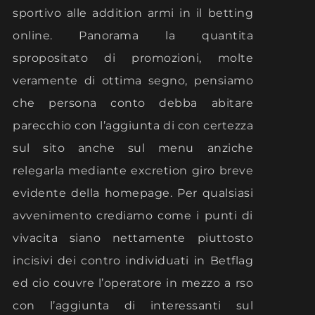
sportivo alle addition armi in il betting
online. Panorama la quantita
spropositato di promozioni, molte
veramente di ottima segno, pensiamo
che persona conto debba abitare
parecchio con l’aggiunta di con certezza
sul sito anche sul menu anziche
relegarla mediante excretion giro breve
evidente della homepage. Per qualsiasi
avvenimento crediamo come i punti di
vivacita siano nettamente piuttosto
incisivi dei contro individuati in Betflag
ed cio couvre l’operatore in mezzo a rso
con l’aggiunta di interessanti sul