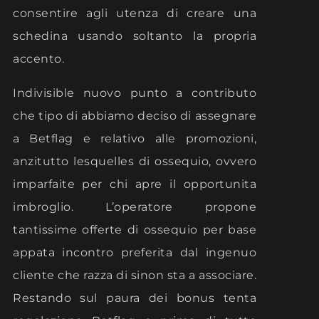
consentire agli utenza di creare una
schedina usando soltanto la propria
accento.
Indivisible nuovo punto a contributo
che tipo di abbiamo deciso di assegnare
a Betflag e relativo alle promozioni,
anzitutto lesquelles di ossequio, ovvero
imparfaite per chi apre il opportunita
imbroglio. L’operatore propone
tantissime offerte di ossequio per base
appata incontro preferita dal ingenuo
cliente che razza di sinon sta a associare.
Restando sul paura dei bonus tenta