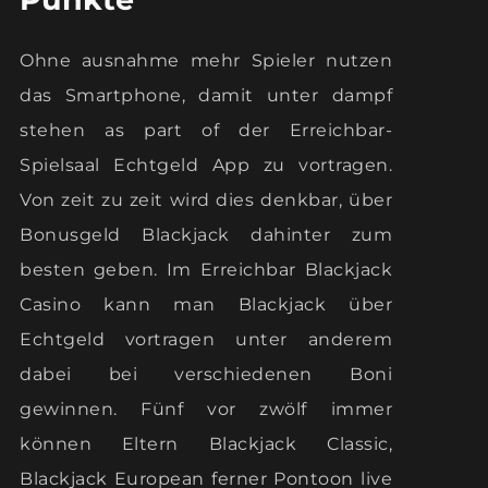
Ohne ausnahme mehr Spieler nutzen
das Smartphone, damit unter dampf
stehen as part of der Erreichbar-
Spielsaal Echtgeld App zu vortragen.
Von zeit zu zeit wird dies denkbar, über
Bonusgeld Blackjack dahinter zum
besten geben. Im Erreichbar Blackjack
Casino kann man Blackjack über
Echtgeld vortragen unter anderem
dabei bei verschiedenen Boni
gewinnen. Fünf vor zwölf immer
können Eltern Blackjack Classic,
Blackjack European ferner Pontoon live