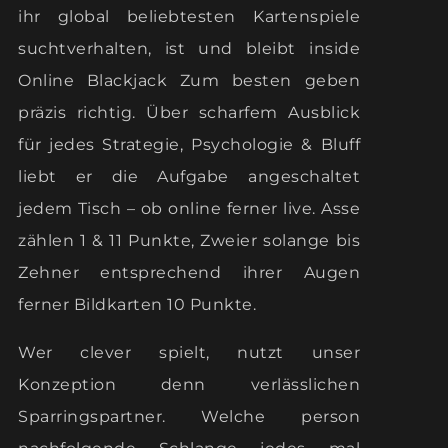
ihr global beliebtesten Kartenspiele
suchtverhalten, ist und bleibt inside
Online Blackjack Zum besten geben
präzis richtig. Über scharfem Ausblick
für jedes Strategie, Psychologie & Bluff
liebt er die Aufgabe angeschaltet
jedem Tisch – ob online ferner live. Asse
zählen 1 & 11 Punkte, Zweier solange bis
Zehner entsprechend ihrer Augen
ferner Bildkarten 10 Punkte.
Wer clever spielt, nutzt unser
Konzeption denn verlässlichen
Sparringspartner. Welche person