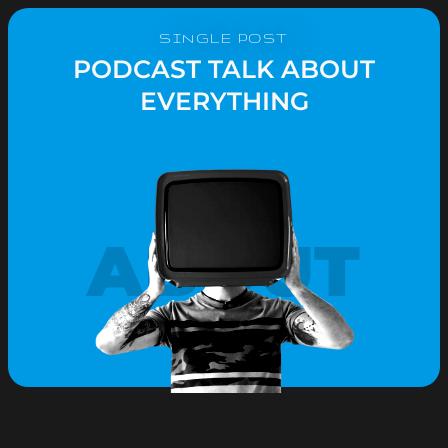
SINGLE POST
PODCAST TALK ABOUT
EVERYTHING
ABOUT