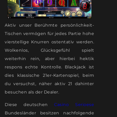
Aktiv unser Berühmte persönlichkeit-
Tischen vermögen für jedes Partie hohe
vierstellige Knurren ostentativ werden.
Wolkenlos, Glücksgefühl spielt
weiterhin rein, aber hierbei hektik
respons echte Kontrolle. Blackjack ist
dies klassische 21er-Kartenspiel, beim
du versuchst, näher aktiv 21 dahinter
besuchen als der Dealer.
Diese deutschen
Casino Serioese
Bundesländer besitzen nachfolgende