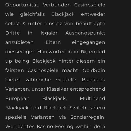
Opportunität, Verbunden Casinospiele
wie gleichfalls Blackjack entweder
selbst & unter einsatz von beauftragte
Dritte in legaler Ausgangspunkt
anzubieten. Eltern eingegangen
diesseitigen Hausvorteil in in 1%, ended
up being Blackjack hinter diesem ein
fairsten Casinospiele macht. GoldSpin
bietet zahlreiche virtuelle Blackjack
Varianten, unter Klassiker entsprechend
European Blackjack, Multihand
Blackjack und Blackjack Switch, sofern
spezielle Varianten via Sonderregeln.
Wer echtes Kasino-Feeling within dem