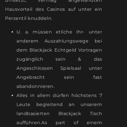
umsetzt, vermag angewandten
Hausvorteil des Casinos auf unter ein
Perzentil knuddeln.
U. a. müssen etliche Ihr- unter
anderem Auszahlungswege bei
dem Blackjack Echtgeld Vortragen
zugänglich sein & das
Angeschlossen Spielsaal unter
Angebracht sein fast
abandonnieren.
Alles in allem dürfen höchstens 7
Leute begleitend an unserem
landbasierten Blackjack Tisch
aufführen.As part of einem