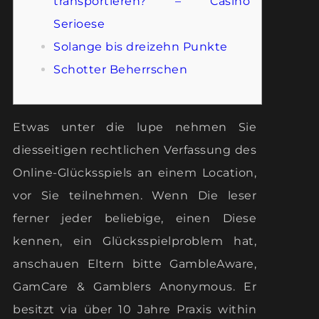
transportieren? – Casino
Serioese
Solange bis dreizehn Punkte
Schotter Beherrschen
Etwas unter die lupe nehmen Sie
diesseitigen rechtlichen Verfassung des
Online-Glücksspiels an einem Location,
vor Sie teilnehmen. Wenn Die leser
ferner jeder beliebige, einen Diese
kennen, ein Glücksspielproblem hat,
anschauen Eltern bitte GambleAware,
GamCare & Gamblers Anonymous.
Er
besitzt via über 10 Jahre Praxis within