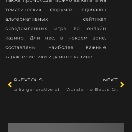
Также промокоды можно выкапать на
тематических форумах вдобавок
альтернативных сайтиках
осведомленных игре во онлайн
казино. Дли нас, в некоем зоне,
составлены наиболее важные
характеристики и данные казино.
PREVIOUS
NEXT
a16z generative ai
Wunderino Beste Online Casinos Reddit Provision Quelltext Feber 2026: 10 einzahlen, unter einsatz von 50 & 100 Spins vortragen