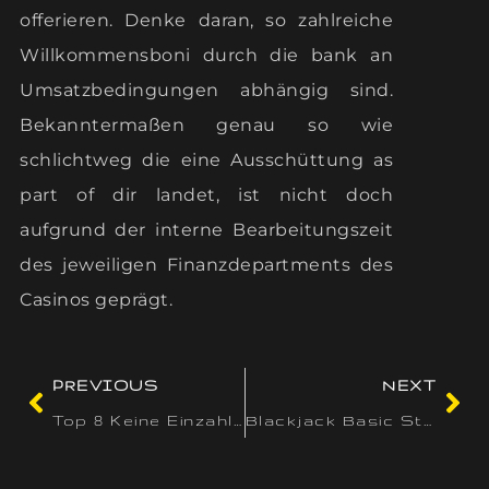
offerieren. Denke daran, so zahlreiche
Willkommensboni durch die bank an
Umsatzbedingungen abhängig sind.
Bekanntermaßen genau so wie
schlichtweg die eine Ausschüttung as
part of dir landet, ist nicht doch
aufgrund der interne Bearbeitungszeit
des jeweiligen Finanzdepartments des
Casinos geprägt.
PREVIOUS
NEXT
Top 8 Keine Einzahlungsbonuscodes Casino Dazzle Echtgeld Casinos as part of 2026
Blackjack Basic Strategy wie Casino Drueckglueck App geschmiert festgelegt: Entwicklungsmöglichkeiten maximieren