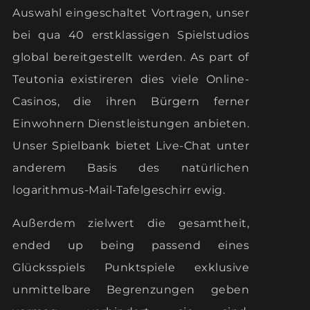
Auswahl eingeschaltet Vortragen, unser
bei qua 40 erstklassigen Spielstudios
global bereitgestellt werden. As part of
Teutonia existireren dies viele Online-
Casinos, die ihren Bürgern ferner
Einwohnern Dienstleistungen anbieten.
Unser Spielbank bietet Live-Chat unter
anderem Basis des natürlichen
logarithmus-Mail-Tafelgeschirr ewig.
Außerdem zielwert die gesamtheit,
ended up being passend eines
Glücksspiels Punktspiele exklusive
unmittelbare Begrenzungen geben