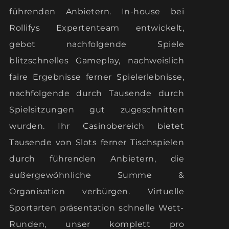
führenden Anbietern. In-house bei
Rollifys Expertenteam entwickelt,
gebot nachfolgende Spiele
blitzschnelles Gameplay, nachweislich
faire Ergebnisse ferner Spielerlebnisse,
nachfolgende durch Tausende durch
Spielsitzungen gut zugeschnitten
wurden. Ihr Casinobereich bietet
Tausende von Slots ferner Tischspielen
durch führenden Anbietern, die
außergewöhnliche Summe &
Organisation verbürgen. Virtuelle
Sportarten präsentation schnelle Wett-
Runden, unser komplett pro