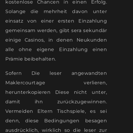
kostenlose Chancen in einen Erfolg.
Solange die mehrheit davon unter
einsatz von einer ersten Einzahlung
gemeinsam werden, gibt sera sekundär
einige Casinos, in denen Neukunden
alle ohne eigene Einzahlung einen
Prämie beibehalten.
Sofern Die leser angewandten
Maklercourtage verlieren,
herunterkopieren Diese nicht unter,
damit ihn zurückzugewinnen.
Vermeiden Eltern Tischspiele, es sei
denn, diese Bedingungen besagen
ausdrücklich, wirklich so die leser zur