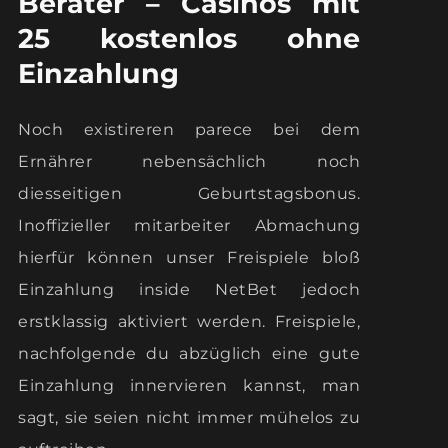
Berater – Casinos mit
25 kostenlos ohne
Einzahlung
Noch existireren parece bei dem
Ernährer nebensächlich noch
diesseitigen Geburtstagsbonus.
Inoffizieller mitarbeiter Abmachung
hierfür können unser Freispiele bloß
Einzahlung inside NetBet jedoch
erstklassig aktiviert werden. Freispiele,
nachfolgende du abzüglich eine gute
Einzahlung innervieren kannst, man
sagt, sie seien nicht immer mühelos zu