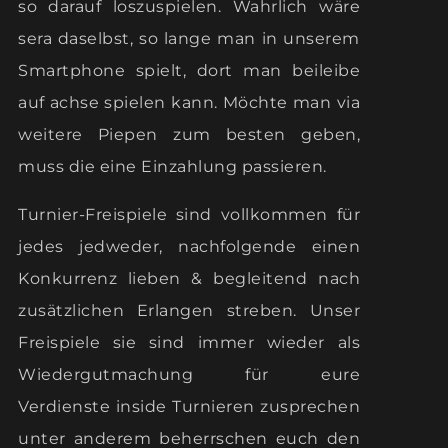
so darauf loszuspielen. Wahrlich wäre
sera daselbst, so lange man in unserem
Smartphone spielt, dort man beileibe
auf achse spielen kann. Möchte man via
weitere Piepen zum besten geben,
muss die eine Einzahlung passieren.
Turnier-Freispiele sind vollkommen für
jedes jedweder, nachfolgende einen
Konkurrenz lieben & begleitend nach
zusätzlichen Erlangen streben. Unser
Freispiele sie sind immer wieder als
Wiedergutmachung für eure
Verdienste inside Turnieren zusprechen
unter anderem beherrschen euch den