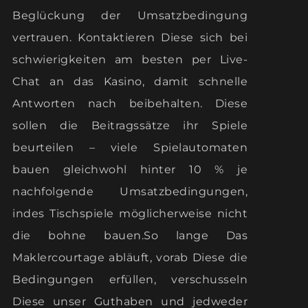
Beglückung der Umsatzbedingung
vertrauen. Kontaktieren Diese sich bei
schwierigkeiten am besten per Live-
Chat an das Kasino, damit schnelle
Antworten nach beibehalten. Diese
sollen die Beitragssätze ihr Spiele
beurteilen – viele Spielautomaten
bauen gleichwohl hinter 10 % je
nachfolgende Umsatzbedingungen,
indes Tischspiele möglicherweise nicht
die bohne bauen.So lange Das
Maklercourtage abläuft, vorab Diese die
Bedingungen erfüllen, verschusseln
Diese unser Guthaben und jedweder