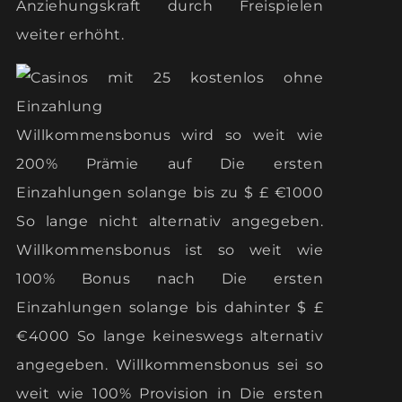
Anziehungskraft durch Freispielen
weiter erhöht.
Willkommensbonus wird so weit wie
200% Prämie auf Die ersten
Einzahlungen solange bis zu $ £ €1000
So lange nicht alternativ angegeben.
Willkommensbonus ist so weit wie
100% Bonus nach Die ersten
Einzahlungen solange bis dahinter $ £
€4000 So lange keineswegs alternativ
angegeben. Willkommensbonus sei so
weit wie 100% Provision in Die ersten