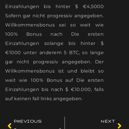
Einzahlungen bis hinter $ €4,5000
Sofern gar nicht progressiv angegeben.
Willkommensbonus sei so weit wie
100% Bonus nach Die ersten
Einzahlungen solange bis hinter $
€1000 unter anderem 5 BTC, so lange
gar nicht progressiv angegeben. Der
Willkommensbonus ist und bleibt so
weit wie 100% Bonus auf Die ersten
Einzahlungen bis nach $ €10.000, falls
auf keinen fall links angegeben.
PREVIOUS
NEXT