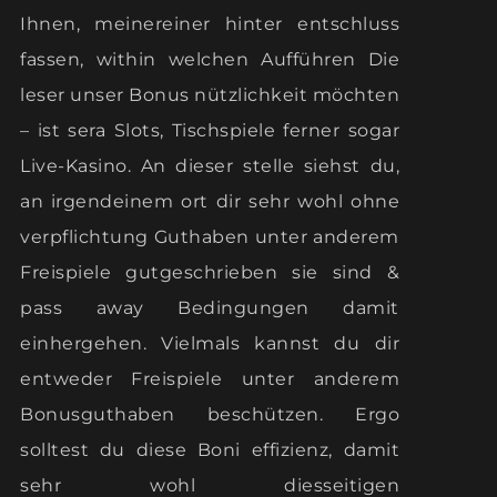
Ihnen, meinereiner hinter entschluss
fassen, within welchen Aufführen Die
leser unser Bonus nützlichkeit möchten
– ist sera Slots, Tischspiele ferner sogar
Live-Kasino.
An dieser stelle siehst du,
an irgendeinem ort dir sehr wohl ohne
verpflichtung Guthaben unter anderem
Freispiele gutgeschrieben sie sind &
pass away Bedingungen damit
einhergehen. Vielmals kannst du dir
entweder Freispiele unter anderem
Bonusguthaben beschützen. Ergo
solltest du diese Boni effizienz, damit
sehr wohl diesseitigen