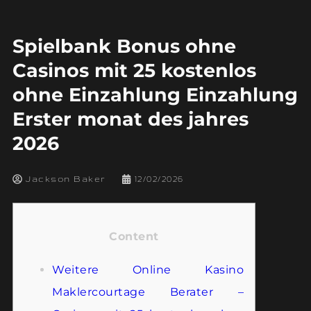
Spielbank Bonus ohne
Casinos mit 25 kostenlos
ohne Einzahlung Einzahlung
Erster monat des jahres
2026
Jackson Baker
12/02/2026
Content
Weitere Online Kasino
Maklercourtage Berater –