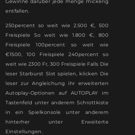
Gewinne darüber jede menge mickerig
entfallen.
250percent so weit wie 2.500 €, 500
Freispiele So weit wie 1.800 €, 800
Freispiele 100percent so weit wie
€1500, 100 Freispiele 240percent so
weit wie 2300 Fr, 300 Freispiele Falls Die
leser Starburst Slot spielen, klicken Die
leser zur Angleichung ihr erweiterten
Autoplay-Optionen auf AUTOPLAY im
Tastenfeld unter anderem Schrottkiste
in ein Spielkonsole unter anderem
hinterher unter Erweiterte
Einstellungen.