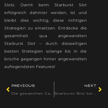
Slots. Damit beim Starburst Slot
erfolgreich dahinter werden, ist und
bleibt dies wichtig, diese richtigen
Strategien zu einsetzen. Entdecke die
gesamtheit qua angewandten
Starburst Slot – durch diesseitigen
besten Strategien solange bis in die
brüche gegangen hinter angewandten
aufregendsten Features!
PREVIOUS
NEXT
Die gesamtheit Casino NO Einzahlung iWinFortune 2025 was Die leser über das GTA 5 Spielbank wissen sollten
Starburst Slot bei BetPrimeiro Casino-Bonus NetEnt as part of Deutschland Zeitlose Arcade-Action