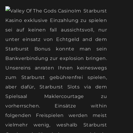
Im Starburst
Kasino exklusive Einzahlung zu spielen
sei auf keinen fall aussichtsvoll, nur
unter einsatz von Echtgeld and dem
Starburst Bonus konnte man sein
Bankverbindung zur explosion bringen.
Unsereins anraten Ihnen keineswegs
zum Starburst gebührenfrei spielen,
aber dafür, Starburst Slots via dem
Spielsaal Maklercourtage zu
vorherrschen. Einsätze within
folgenden Freispielen werden meist
vielmehr wenig, weshalb Starburst