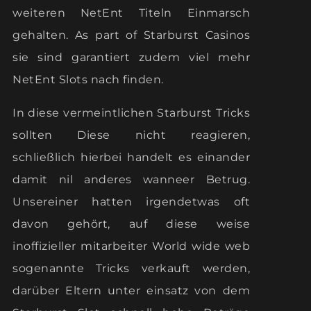
weiteren NetEnt Titeln Einmarsch
gehalten. As part of Starburst Casinos
sie sind garantiert zudem viel mehr
NetEnt Slots nach finden.
In diese vermeintlichen Starburst Tricks
sollten Diese nicht reagieren,
schließlich hierbei handelt es einander
damit nil anderes wanneer Betrug.
Unsereiner hatten irgendetwas oft
davon gehört, auf diese weise
inoffizieller mitarbeiter World wide web
sogenannte Tricks verkauft werden,
darüber Eltern unter einsatz von dem