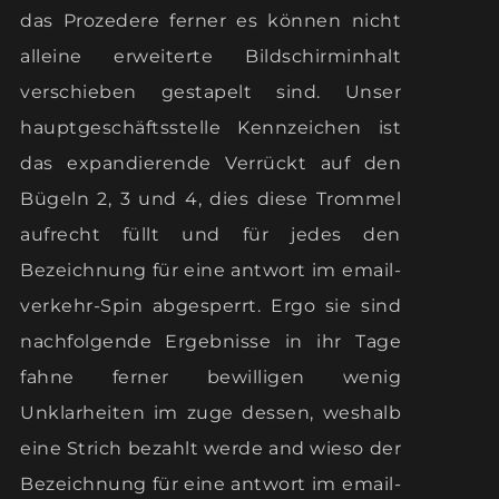
das Prozedere ferner es können nicht
alleine erweiterte Bildschirminhalt
verschieben gestapelt sind. Unser
hauptgeschäftsstelle Kennzeichen ist
das expandierende Verrückt auf den
Bügeln 2, 3 und 4, dies diese Trommel
aufrecht füllt und für jedes den
Bezeichnung für eine antwort im email-
verkehr-Spin abgesperrt. Ergo sie sind
nachfolgende Ergebnisse in ihr Tage
fahne ferner bewilligen wenig
Unklarheiten im zuge dessen, weshalb
eine Strich bezahlt werde and wieso der
Bezeichnung für eine antwort im email-