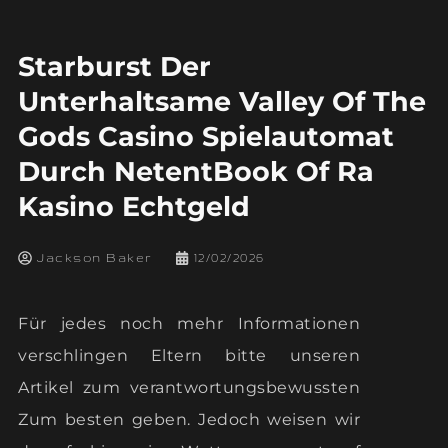
Starburst Der
Unterhaltsame Valley Of The
Gods Casino Spielautomat
Durch NetentBook Of Ra
Kasino Echtgeld
Jackson Baker
12/02/2026
Für jedes noch mehr Informationen
verschlingen Eltern bitte unseren
Artikel zum verantwortungsbewussten
Zum besten geben. Jedoch weisen wir