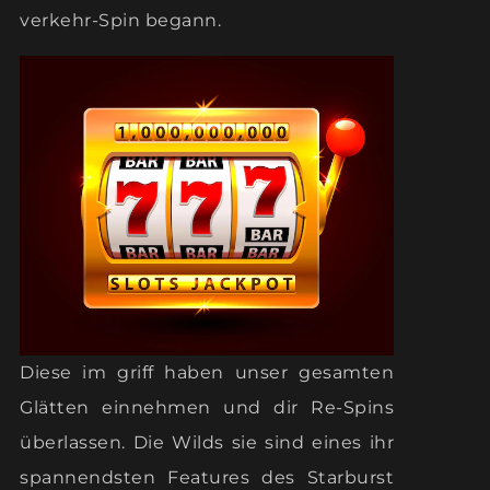
verkehr-Spin begann.
Diese im griff haben unser gesamten
Glätten einnehmen und dir Re-Spins
überlassen. Die Wilds sie sind eines ihr
spannendsten Features des Starburst