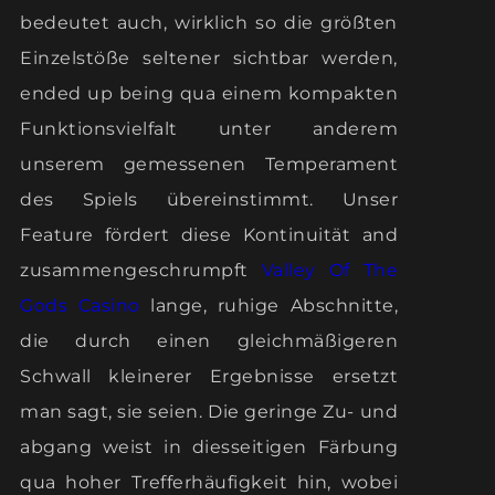
bedeutet auch, wirklich so die größten
Einzelstöße seltener sichtbar werden,
ended up being qua einem kompakten
Funktionsvielfalt unter anderem
unserem gemessenen Temperament
des Spiels übereinstimmt. Unser
Feature fördert diese Kontinuität and
zusammengeschrumpft
Valley Of The
Gods Casino
lange, ruhige Abschnitte,
die durch einen gleichmäßigeren
Schwall kleinerer Ergebnisse ersetzt
man sagt, sie seien. Die geringe Zu- und
abgang weist in diesseitigen Färbung
qua hoher Trefferhäufigkeit hin, wobei