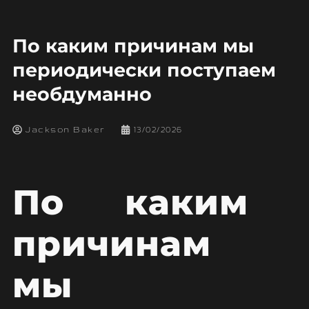
По каким причинам мы
периодически поступаем
необдуманно
Jackson Baker
13/02/2026
По каким
причинам
мы