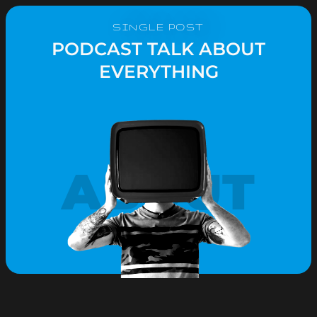
SINGLE POST
PODCAST TALK ABOUT
EVERYTHING
ABOUT