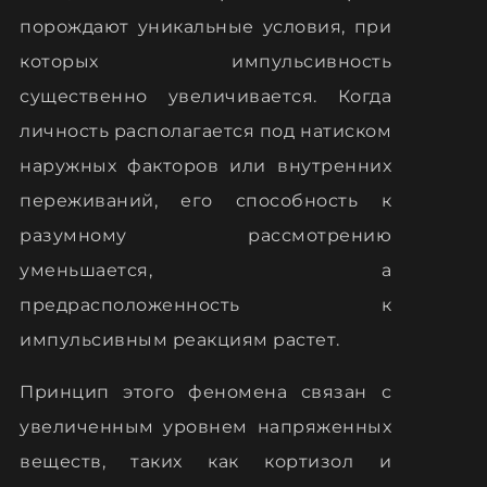
порождают уникальные условия, при
которых импульсивность
существенно увеличивается. Когда
личность располагается под натиском
наружных факторов или внутренних
переживаний, его способность к
разумному рассмотрению
уменьшается, а
предрасположенность к
импульсивным реакциям растет.
Принцип этого феномена связан с
увеличенным уровнем напряженных
веществ, таких как кортизол и