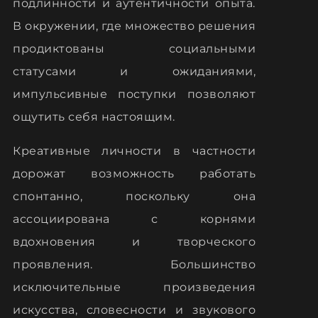
подлинности и аутентичности опыта.
В окружении, где множество решения
продиктованы социальными
статусами и ожиданиями,
импульсивные поступки позволяют
ощутить себя настоящим.
Креативные личности в частности
дорожат возможность работать
спонтанно, поскольку она
ассоциирована с корнями
вдохновения и творческого
проявления. Большинство
исключительные произведения
искусства, словесности и звукового