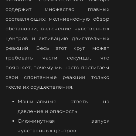
содержит множество главных
составляющих: молниеносную обзор
обстановки, включение чувственных
центров и активацию двигательных
реакций. Весь этот круг может
требовать части секунды, что
поясняет, почему мы часто постигаем
свои спонтанные реакции только
после их осуществления.
Машинальные ответы на
давление и опасность
Сиюминутная запуск
чувственных центров