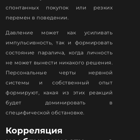
спонтанных покупок или резких
перемен в поведении.
Давление может как усиливать
импульсивность, так и формировать
состояние паралича, когда личность
не может вынести никакого решения.
Персональные черты нервной
системы и собственный опыт
формируют, какая из этих реакций
будет доминировать в
специфической обстановке.
Корреляция