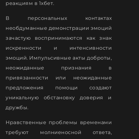
реакциям в 1хбет.
В персональных контактах
необдуманные демонстрации эмоций
зачастую воспринимаются как знак
искренности и интенсивности
эмоций. Импульсивные акты доброты,
неожиданные признания в
привязанности или неожиданные
предложения помощи создают
уникальную обстановку доверия и
дружбы.
Нравственные проблемы временами
требуют молниеносной ответа,