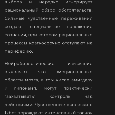
выбора и нередко игнорирует
рациональный обзор обстоятельств.
Сильные чувственные переживания
создают специальное положение
сознания, при котором рациональные
процессы краткосрочно отступают на
периферию.
Нейробиологические изыскания
выявляют, что эмоциональные
области мозга, в том числе амигдалу
и гипокамп, могут практически
“захватывать” контроль над
действиями. Чувственные всплески в
1xbet порождают интенсивный толчок