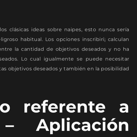
os clásicas ideas sobre naipes, esto nunca serí­a
igroso habitual. Los opciones inscribirí¡ calculan
ntre la cantidad de objetivos deseados y no ha
eseados.
Lo cual igualmente se puede necesitar
tas objetivos deseados y también en la posibilidad
o referente a
– Aplicación