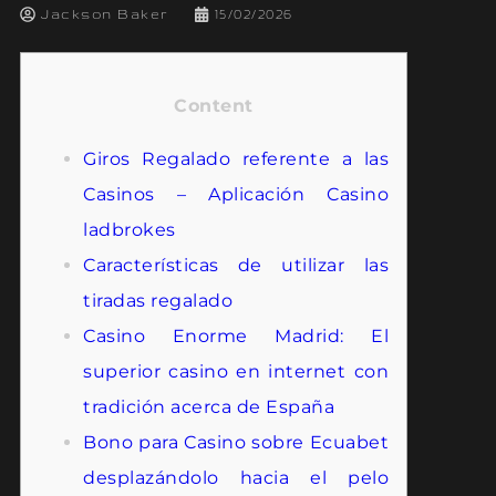
Jackson Baker
15/02/2026
Content
Giros Regalado referente a las
Casinos – Aplicación Casino
ladbrokes
Características de utilizar las
tiradas regalado
Casino Enorme Madrid: El
superior casino en internet con
tradición acerca de España
Bono para Casino sobre Ecuabet
desplazándolo hacia el pelo