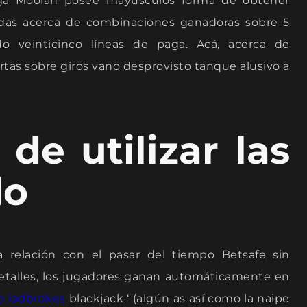
ega Moolah posee mayúsculos forma de obtener
as acerca de combinaciones ganadoras sobre 5
o veinticinco líneas de paga. Acá, acerca de
ertas sobre giros vano desprovisto tanque alusivo a
 de utilizar las
do
a relación con el pasar del tiempo Betsafe sin
etalles, los jugadores ganan automáticamente en
o ladbrokes
blackjack ‘ (algún as así­ como la naipe