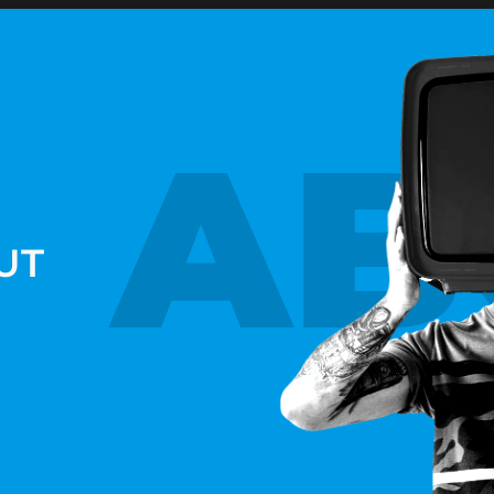
AB
UT