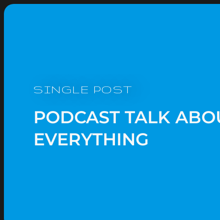
SINGLE POST
PODCAST TALK ABO
EVERYTHING