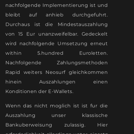
nachfolgende Implementierung ist und
bleibt auf anhieb durchgefuhrt.
Durchaus ist die Mindestauszahlung
von 15 Eur unanzweifelbar. Gedeckelt
wird nachfolgende Umsetzung erneut
within 5.hundred Euroletten.
Nachfolgende Zahlungsmethoden
Rapid weiters Neosurf gleichkommen
hinein Auszahlungen einen
Konditionen der E-Wallets.
Wenn das nicht moglich ist ist fur die
Auszahlung unser klassische
Bankuberweisung zulassig. Hier