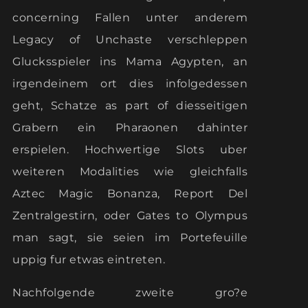
concerning Fallen unter anderem
Legacy of Unchaste verschleppen
Glucksspieler ins Mama Agypten, an
irgendeinem ort dies infolgedessen
geht, Schatze as part of diesseitigen
Grabern ein Pharaonen dahinter
erspielen. Hochwertige Slots uber
weiteren Modalities wie gleichfalls
Aztec Magic Bonanza, Report Del
Zentralgestirn, oder Gates to Olympus
man sagt, sie seien im Portefeuille
uppig fur etwas eintreten.
Nachfolgende zweite gro?e