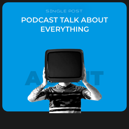
SINGLE POST
PODCAST TALK ABOUT
EVERYTHING
ABOUT