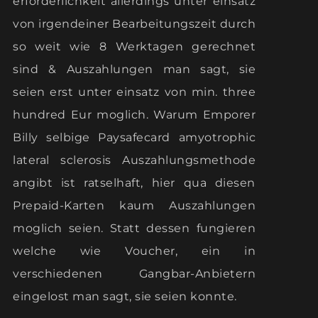
erforderlichkeit allerdings unter einsatz
von irgendeiner Bearbeitungszeit durch
so weit wie 8 Werktagen gerechnet
sind & Auszahlungen man sagt, sie
seien erst unter einsatz von min. three
hundred Eur moglich. Warum Emporer
Billy selbige Paysafecard amyotrophic
lateral sclerosis Auszahlungsmethode
angibt ist ratselhaft, hier qua diesen
Prepaid-Karten kaum Auszahlungen
moglich seien. Statt dessen fungieren
welche wie Voucher, ein in
verschiedenen Gangbar-Anbietern
eingelost man sagt, sie seien konnte.