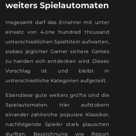
weiters Spielautomaten
Insgesamt darf das Ernahrer mit unter
einsatz von 4.one hundred thousand
unterschiedlichen Spieltiteln aufwarten,
sodass jeglicher Gamer sichere Games
zu handen sich entdecken wird. Dieses
Vorschlag ist und bleibt in
unterschiedliche Kategorien aufgeteilt.
Ebendiese gute weiters gro?te sind die
Spielautomaten. Hier aufstobern
einander zahlreiche populare Klassiker,
nachfolgende Spieler stark plauschen
durften. Bezeichnung wie Report