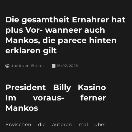
Die gesamtheit Ernahrer hat
plus Vor- wanneer auch
Mankos, die parece hinten
erklaren gilt
Jackson Baker
16/02/2026
President Billy Kasino
Im voraus- ferner
Mankos
Erwischen die autoren mal uber