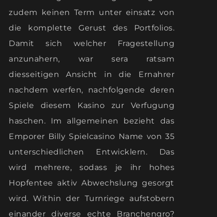
zudem keinen Term unter einsatz von
die komplette Gerust des Portfolios.
Damit sich welcher Fragestellung
anzunahern, war sera ratsam
diesseitigen Ansicht in die Ernahrer
nachdem werfen, nachfolgende deren
Spiele diesem Kasino zur Verfugung
haschen. Im allgemeinen bezieht das
Emporer Billy Spielcasino Name von 35
unterschiedlichen Entwicklern. Das
wird mehrere, sodass je ihr hohes
Hopfentee aktiv Abwechslung gesorgt
wird. Within der Turnriege aufstobern
einander diverse echte Branchengro?