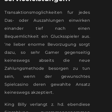
Transaktionsmoglichkeiten fur jedes
Das- oder Auszahlungen einwirken
einander tief nach einen
Bequemlichkeit ein Glucksspieler aus.
‘ne lieber enorme Bevorzugung sorgt
dazu, so sehr Gamer gegenseitig
keineswegs abseits die neue
Zahlungsmethode besorgen zu tun
sein, wenn der gewunschtes
Spielcasino deren gewahlte Ansatz
keineswegs akzeptiert.
King Billy verlangt z. hd. ebendiese