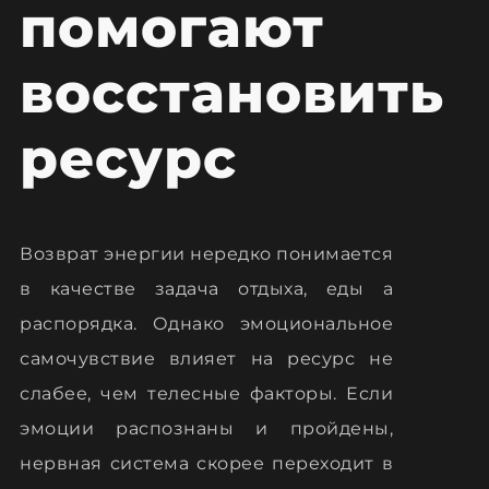
помогают
восстановить
ресурс
Возврат энергии нередко понимается
в качестве задача отдыха, еды а
распорядка. Однако эмоциональное
самочувствие влияет на ресурс не
слабее, чем телесные факторы. Если
эмоции распознаны и пройдены,
нервная система скорее переходит в