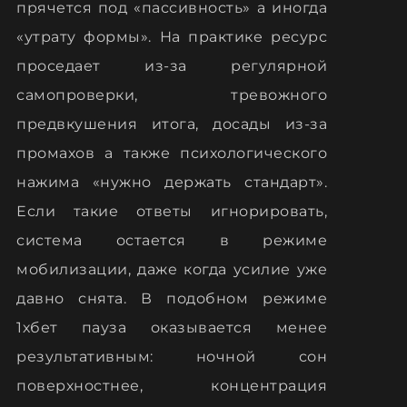
прячется под «пассивность» а иногда
«утрату формы». На практике ресурс
проседает из-за регулярной
самопроверки, тревожного
предвкушения итога, досады из-за
промахов а также психологического
нажима «нужно держать стандарт».
Если такие ответы игнорировать,
система остается в режиме
мобилизации, даже когда усилие уже
давно снята. В подобном режиме
1хбет пауза оказывается менее
результативным: ночной сон
поверхностнее, концентрация