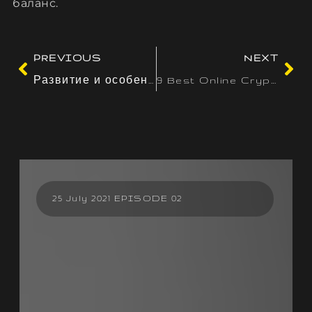
баланс.
PREVIOUS
NEXT
Развитие и особенности онлайн-гемблинга в Польше
9 Best Online Crypto Casinos in Europe: Top Crypto Casino Games
25 July 2021 EPISODE 02