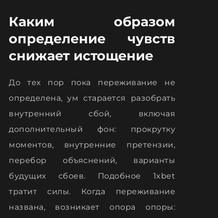
Каким образом
определение чувств
снижает истощение
До тех пор пока переживание не
определена, ум старается разобрать
внутренний сбой, включая
дополнительный фон: прокрутку
моментов, внутренние претензии,
перебор объяснений, варианты
будущих сбоев. Подобное 1xbet
тратит силы. Когда переживание
названа, возникает опора опоры: