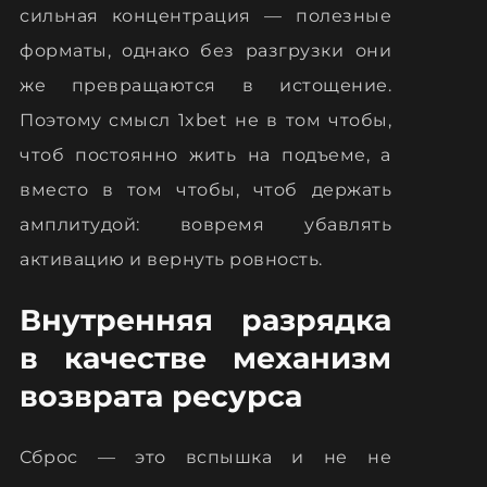
сильная концентрация — полезные
форматы, однако без разгрузки они
же превращаются в истощение.
Поэтому смысл 1xbet не в том чтобы,
чтоб постоянно жить на подъеме, а
вместо в том чтобы, чтоб держать
амплитудой: вовремя убавлять
активацию и вернуть ровность.
Внутренняя разрядка
в качестве механизм
возврата ресурса
Сброс — это вспышка и не не