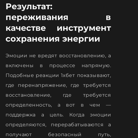
Результат:
переживания в
качестве инструмент
сохранения энергии
Эмоции не вредят восстановлению, а
включены в процессе напрямую.
Подобные реакции 1хбет показывают,
где перенапряжение, где требуется
восстановление, где требуется
определенность, а вот в чем —
поддержка а цель. Когда эмоции
определяются, перерабатываются а
получают безопасный путь,