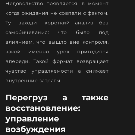
Недовольство появляется, в момент
когда ожидания не совпали с фактом.
Тут заходит короткий анализ без
самобичевания: что было под
влиянием, что вышло вне контроля,
какой именно урок пригодится
впереди. Такой формат возвращает
чувство управляемости а снижает
внутренние затраты.
Перегруз а также
восстановление:
управление
возбуждения