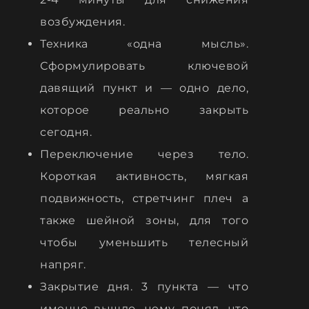
возбуждения.
Техника «одна мысль».
Сформулировать ключевой
давящий пункт и — одно дело,
которое реально закрыть
сегодня.
Переключение через тело.
Короткая активность, мягкая
подвижность, стретчинг плеч а
также шейной зоны, для того
чтобы уменьшить телесный
напряг.
Закрытие дня. 3 пункта — что
именно вышло, чему понял, что