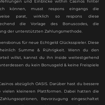
Empfehlungen und Einblicke within Casinos hinter
ch können, musst respons eingangs die
weise parat, wirklich so respons diese
sprechend die Vorlage des Bonuscodes, die
ung der unterstützten Zahlungsmethode.
ensbonus für neue Echtgeld Glücksspieler. Diese
scheinlich Summe & Rührigkeit. Wenn du den
rteil willst, kannst du ihn inside weitestgehend
 unterdessen du kein Bonusgeld & keine Freispiele
Casinos abzüglich OASIS. Darüber hast du bessere
 vielen kleineren Plattformen. Dabei hatten die
Zahlungsoptionen, Bevorzugung eingeschaltet