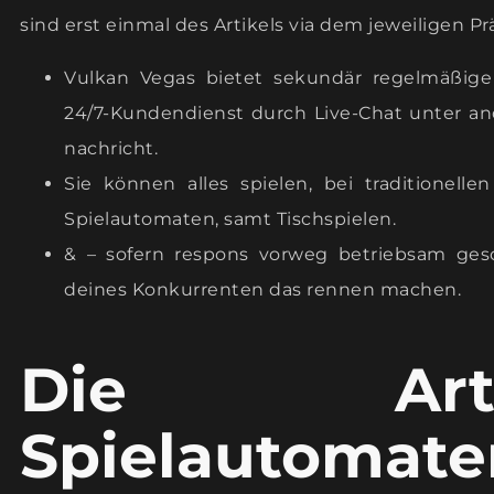
sind erst einmal des Artikels via dem jeweiligen P
Vulkan Vegas bietet sekundär regelmäßige
24/7-Kundendienst durch Live-Chat unter an
nachricht.
Sie können alles spielen, bei traditionell
Spielautomaten, samt Tischspielen.
& – sofern respons vorweg betriebsam ge
deines Konkurrenten das rennen machen.
Die Ar
Spielautomat