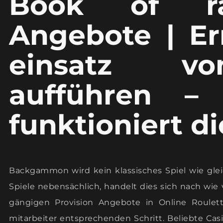
Book of ra
Angebote | Er
einsatz vo
aufführen – 
funktioniert di
Backgammon wird kein klassisches Spiel wie glei
Spiele nebensächlich, handelt dies sich nach wie
gängigen Provision Angebote in Online Roulette
mitarbeiter entsprechenden Schritt. Beliebte Ca