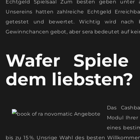
Echtgeld Spielsaal Zum besten geben unter 
Unsereins hatten zahlreiche Echtgeld Erreichb
getestet und bewertet. Wichtig wird nach b
Gewinnchancen gebot, aber sera bedeutet auf keinen
Wafer Spiele
dem liebsten?
Das Cashba
Modul Ihrer
eines besti
bis zu 15 %. Unsrige Wahl des besten Willkommen