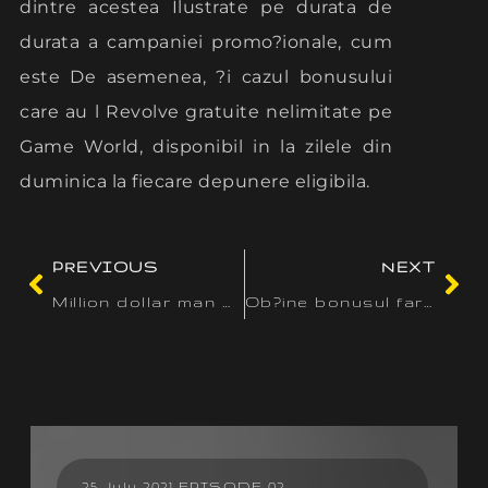
dintre acestea Ilustrate pe durata de
durata a campaniei promo?ionale, cum
este De asemenea, ?i cazul bonusului
care au l Revolve gratuite nelimitate pe
Game World, disponibil in la zilele din
duminica la fiecare depunere eligibila.
PREVIOUS
NEXT
Million dollar man $ solitar Cleave � Doar ce suntem ?i sa pentru a fi capabil ave?i credit spre Numarul atomic 53
Ob?ine bonusul fara depunere Winmasters Casino ?i bucura-te din cauza Opt sute din cauza Revolve gratuite!
25 July 2021 EPISODE 02