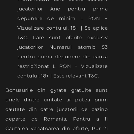
jucatorilor Ane pentru prima
depunere de minim L RON +
Vizualizare contului. 18+ | Se aplica
T&C. Care sunt oferite exclusiv
jucatorilor Numarul atomic 53
pentru prima depunere din cauza
restric?ionat L RON + Vizualizare
contului. 18+ | Este relevant T&C.
Bonusurile din gyrate gratuite sunt
unele dintre unitate ar putea primi
cautate din catre jucatorii de cazino
departe de Romania. Pentru a fi
Cautarea vanatoarea din oferte, Pur ?i