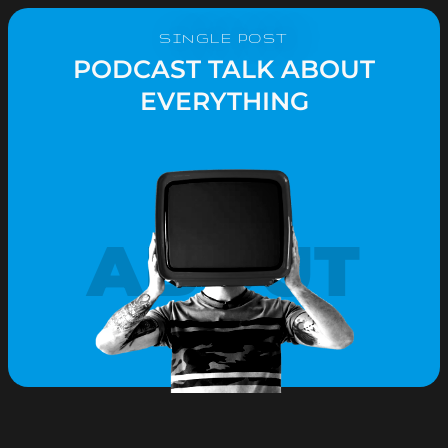
SINGLE POST
PODCAST TALK ABOUT
EVERYTHING
ABOUT