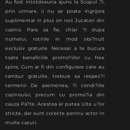
Au fost intotdeauna ajuns la Scopul ?i,
prin urmare, ii nu se poate ingrijora
suplimentar in plus on noii Jucatori din
cazino. Pare sa fie, chiar ?i dupa
numelui, rotirile in mod obi?nuit
exclusiv gratuite. Necesar a te bucura
toate beneficiile promo?iilor cu free
spins, Cum ar fi din configurare care au
tambur gratuite, trebuie sa respec?i
termenii De asemenea, ?i condi?iile
cazinoului, precum cu promo?ia din
cauza Pa?te. Acestea ar putea Uite u?or
stricte, dar sunt corecte pentru actor In
multe cazuri.