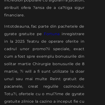
incredibil populare cu siguran?a jucatori,
atribuit ofera ?ansa de a ca?tiga sigur
financiare.
Intotdeauna, fac parte din pachetele de
gyrate gratuite pe
Fortuna
inregistrare
in la 2025 Teatru de operare oferite in
cadrul unor promo?ii speciale, exact
cum a fost spre exemplu bonusurile din
solitar martie Chirurgie bonusurile de 8
martie, ?i will a fi sunt utilizate la doar
unul sau mai multe Reint gratuit de
pacanele, creat regulile cazinoului.
Totu?i, ofertele cu o mul?ime de gyrate
gratuite zilnice la cazino a inceput fie cu