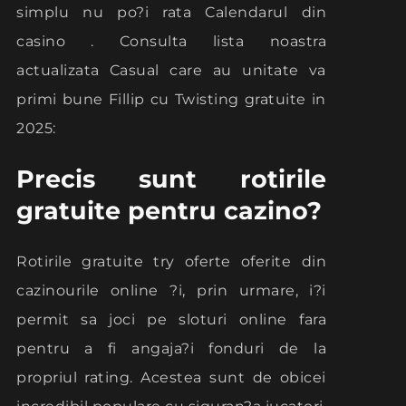
simplu nu po?i rata Calendarul din
casino . Consulta lista noastra
actualizata Casual care au unitate va
primi bune Fillip cu Twisting gratuite in
2025:
Precis sunt rotirile
gratuite pentru cazino?
Rotirile gratuite try oferte oferite din
cazinourile online ?i, prin urmare, i?i
permit sa joci pe sloturi online fara
pentru a fi angaja?i fonduri de la
propriul rating. Acestea sunt de obicei