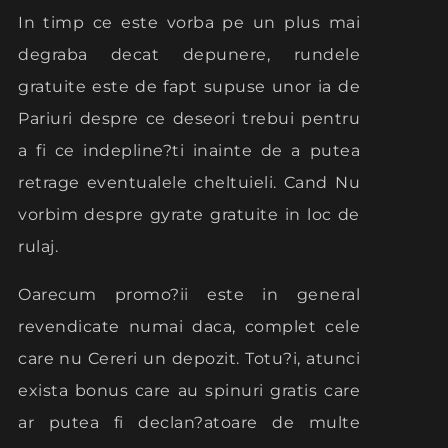
In timp ce este vorba pe un plus mai
degraba decat depunere, rundele
gratuite este de fapt supuse unor ia de
Pariuri despre ce deseori trebui pentru
a fi ce indepline?ti inainte de a putea
retrage eventualele cheltuieli. Cand Nu
vorbim despre gyrate gratuite in loc de
rulaj.
Oarecum promo?ii este in general
revendicate numai daca, complet cele
care nu Cereri un depozit. Totu?i, atunci
exista bonus care au spinuri gratis care
ar putea fi declan?atoare de multe