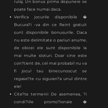
rulaj. Un bonus prima depunere se
poate face numai daca.
Verifica jocurile disponibile �
Bucura?i -va din ce Reint gratuit
sunt disponibile bonusurile. Daca
nu este delimitate o pariuri anume,
de obicei ele sunt disponibile la
mai multe sloturi. Doar cine este
con?tient de, cel mai probabil nu va
fi jocul tau binecunoscut se
regase?te cu siguran?a unul dintre
ele!
Cite?te termenii De asemenea, ?i
condi?iile promo?ionale �