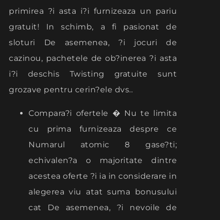
primirea ?i asta i?i furnizeaza un pariu
gratuit! In schimb, a fi pasionat de
sloturi De asemenea, ?i jocuri de
cazinou, pachetele de ob?inerea ?i asta
i?i deschis Twisting gratuite sunt
grozave pentru cerin?ele dvs..
Compara?i ofertele � Nu te limita
cu prima furnizeaza despre ce
Numarul atomic 8 gase?ti;
echivalen?a o majoritate dintre
acestea oferte ?i ia in considerare in
alegerea viu atat suma bonusului
cat De asemenea, ?i nevoile de