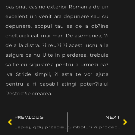
pasionat casino exterior Romania de un
excelent un venit ara depunere sau cu
depunere, scopul tau as de a ob?ine
cheltuieli cat mai mari De asemenea, ?i
de a la distra. ?i reu?i ?i acest lucru a la
asigura ca nu Uite in pierderea, trebuie
sa fie cu siguran?a pentru a urmezi ca?
iva Stride simpli, ?i asta te vor ajuta
pentru a fi capabil atingi poten?ialul
Restric?ie crearea.
PREVIOUS
NEXT
Lepiej, gdy przedsiebiorstwa hazardowe rowniez oferuje wiecej niz tylko automaty. Wybor probuje
Simboluri ?i proceduri Speciale la Twentieth Burning Hot Demo