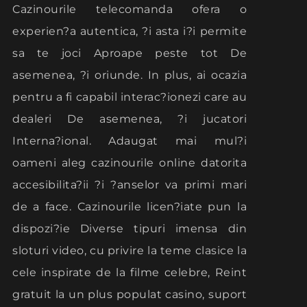
Cazinourile telecomanda ofera o
experien?a autentica, ?i asta i?i permite
sa te joci Aproape peste tot De
asemenea, ?i oriunde. In plus, ai ocazia
pentru a fi capabil interac?ionezi care au
dealeri De asemenea, ?i jucatori
Interna?ional. Adaugat mai mul?i
oameni aleg cazinourile online datorita
accesibilita?ii ?i ?anselor va primi mari
de a face. Cazinourile licen?iate pun la
dispozi?ie Diverse tipuri imensa din
sloturi video, cu privire la teme clasice la
cele inspirate de la filme celebre, Reint
gratuit la un plus populat casino, suport