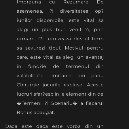
Impreuna cu Rezumare De
asemenea, ?i diversitatea op?
iunilor disponibile, este vital sa
alegi un plus bun venit ?i, prin
urmare, i?i furnizeaza destul timp
sa savurezi tipul. Motivul pentru
care, este vital sa alegi un avantaj
in func?ie de termenul din
valabilitate, limitarile din pariu
Chirurgie jocurile excluse. Aceste
lucruri sfar?esc in la element din de
�Termeni ?i Scenariu� a fiecarui
Bonus adaugat.
Daca este daca este vorba din un