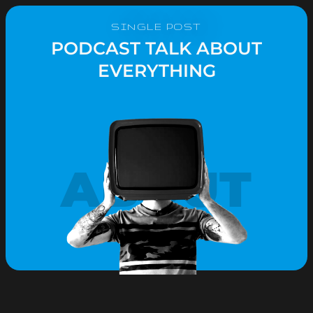
SINGLE POST
PODCAST TALK ABOUT
EVERYTHING
ABOUT