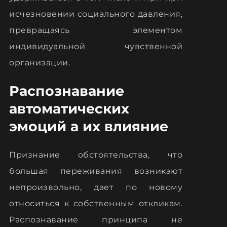
исчезновении социального давления,
превращаясь элементом
индивидуальной чувственной
организации.
Распознавание
автоматических
эмоций а их влияние
Признание обстоятельства, что
большая переживания возникают
непроизвольно, дает по новому
относиться к собственным откликам.
Распознавание принципа не