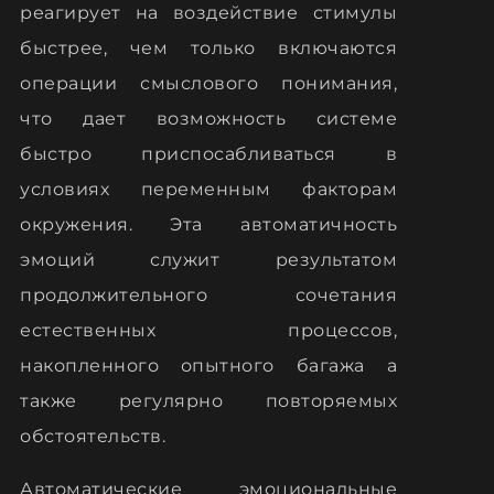
реагирует на воздействие стимулы
быстрее, чем только включаются
операции смыслового понимания,
что дает возможность системе
быстро приспосабливаться в
условиях переменным факторам
окружения. Эта автоматичность
эмоций служит результатом
продолжительного сочетания
естественных процессов,
накопленного опытного багажа а
также регулярно повторяемых
обстоятельств.
Автоматические эмоциональные