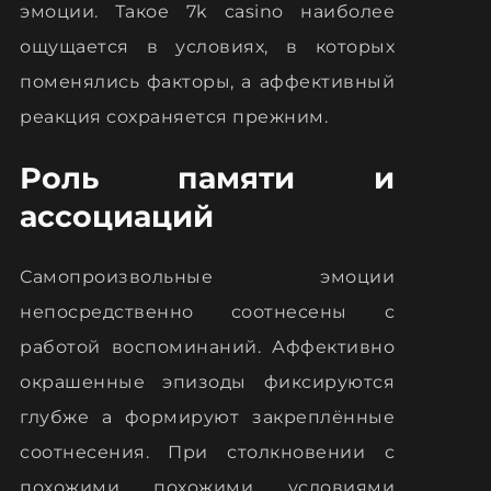
эмоции. Такое 7k casino наиболее
ощущается в условиях, в которых
поменялись факторы, а аффективный
реакция сохраняется прежним.
Роль памяти и
ассоциаций
Самопроизвольные эмоции
непосредственно соотнесены с
работой воспоминаний. Аффективно
окрашенные эпизоды фиксируются
глубже а формируют закреплённые
соотнесения. При столкновении с
похожими похожими условиями