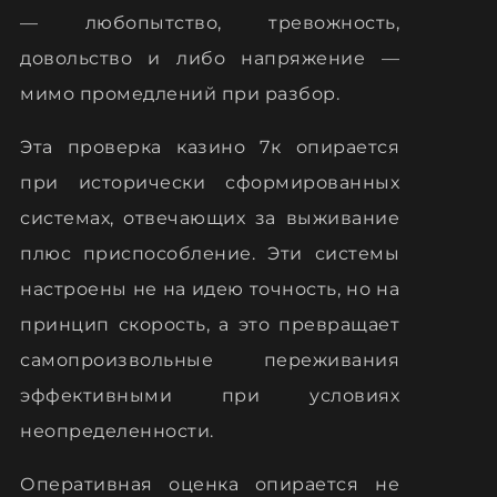
— любопытство, тревожность,
довольство и либо напряжение —
мимо промедлений при разбор.
Эта проверка казино 7к опирается
при исторически сформированных
системах, отвечающих за выживание
плюс приспособление. Эти системы
настроены не на идею точность, но на
принцип скорость, а это превращает
самопроизвольные переживания
эффективными при условиях
неопределенности.
Оперативная оценка опирается не