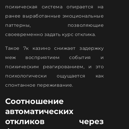
психическая система опирается на
ранее выработанные эмоциональные
паттерны, позволяющие
своевременно задать курс отклика.
Такое 7к казино снижает задержку
меж восприятием события и
психическим реагированием, и это
психологически ощущается как
спонтанное переживание.
Соотношение
автоматических
откликов через