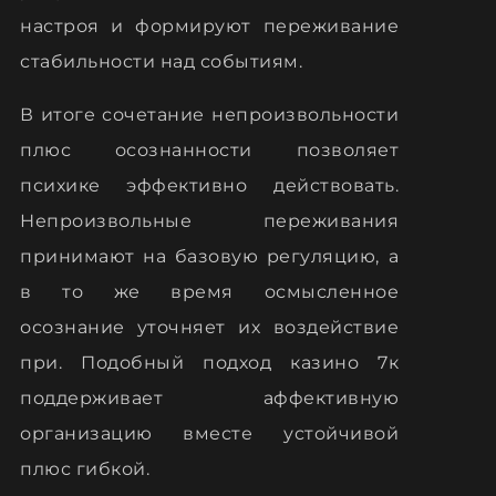
настроя и формируют переживание
стабильности над событиям.
В итоге сочетание непроизвольности
плюс осознанности позволяет
психике эффективно действовать.
Непроизвольные переживания
принимают на базовую регуляцию, а
в то же время осмысленное
осознание уточняет их воздействие
при. Подобный подход казино 7к
поддерживает аффективную
организацию вместе устойчивой
плюс гибкой.