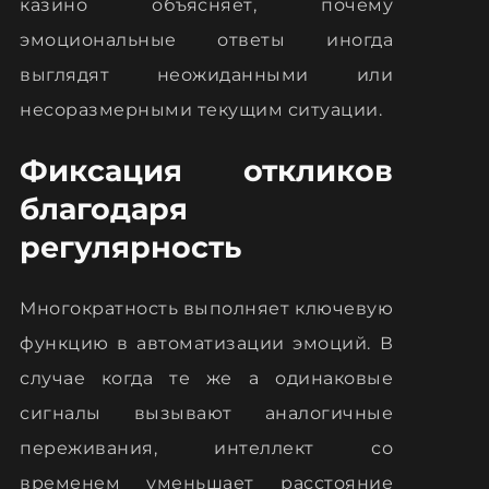
казино объясняет, почему
эмоциональные ответы иногда
выглядят неожиданными или
несоразмерными текущим ситуации.
Фиксация откликов
благодаря
регулярность
Многократность выполняет ключевую
функцию в автоматизации эмоций. В
случае когда те же а одинаковые
сигналы вызывают аналогичные
переживания, интеллект со
временем уменьшает расстояние