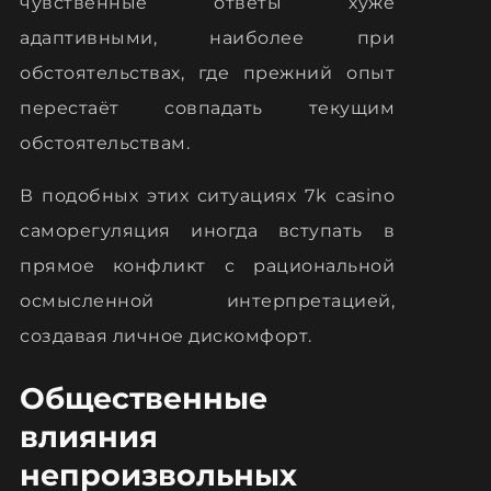
чувственные ответы хуже
адаптивными, наиболее при
обстоятельствах, где прежний опыт
перестаёт совпадать текущим
обстоятельствам.
В подобных этих ситуациях 7k casino
саморегуляция иногда вступать в
прямое конфликт с рациональной
осмысленной интерпретацией,
создавая личное дискомфорт.
Общественные
влияния
непроизвольных