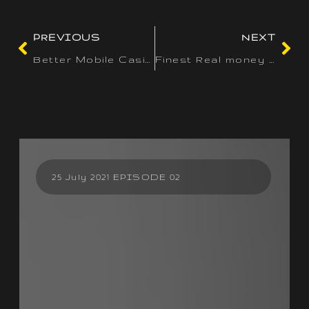
PREVIOUS
NEXT
Better Mobile Casinos: Greatest United states Mobile Gambling enterprise Apps and you can Advertisements inside the 2026
Finest Real money Online casinos & Betting Sites within the 2026
25 July 2021 EPISODE 02