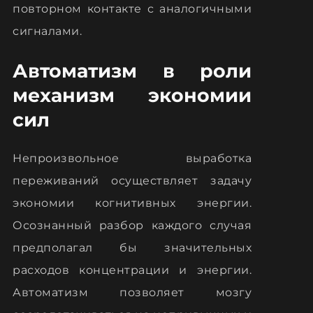
повторном контакте с аналогичными
сигналами.
Автоматизм в роли
механизм экономии
сил
Непроизвольное выработка
переживаний осуществляет задачу
экономии когнитивных энергии.
Осознанный разбор каждого случая
предполагал бы значительных
расходов концентрации и энергии.
Автоматизм позволяет мозгу