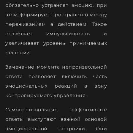
обязательно устраняет эмоцию, при
этом формирует пространство между
переживанием а действием. Такое
ослабляет импульсивность и
увеличивает уровень принимаемых
решений.
Замечание момента непроизвольной
ответа позволяет включить часть
эмоциональных реакций в зону
контролируемого управления.
Самопроизвольные аффективные
ответы выступают важной основой
эмоциональной настройки. Они