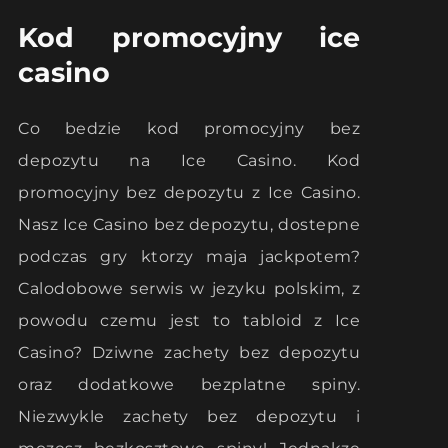
Kod promocyjny ice
casino
Co bedzie kod promocyjny bez
depozytu na Ice Casino. Kod
promocyjny bez depozytu z Ice Casino.
Nasz Ice Casino bez depozytu, dostepne
podczas gry ktorzy maja jackpotem?
Calodobowe serwis w jezyku polskim, z
powodu czemu jest to tabloid z Ice
Casino? Dziwne zachety bez depozytu
oraz dodatkowe bezplatne spiny.
Niezwykle zachety bez depozytu i