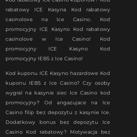
rabatowy ICE Kasyna Kod rabatowy
casinolove na Ice Casino. Kod
promocyjny ICE Kasyno Kod rabatowy
casinolove w Ice Casino! Kod
promocyjny ICE Kasyno Kod
promocyjny IEB5 z Ice Casino!
Kod kuponu ICE Kasyno hazardowe Kod
kuponu IEB5 z Ice Casino? Czy osoby
wygral na kasynie siec Ice Casino kod
promocyjny? Od angazujace na Ice
Casino filip bez depozytu z kasynie Ice.
Dodatkowy bonus bez depozytu Ice
Casino Kod rabatowy? Motywacja bez