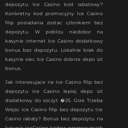
depozytu Ice Casino kod rabatowy?
Konkretny kod promocyjny Ice Casino
filip posiadania zostac czlonkiem bez
depozytu. W poblizu niedobor na
kasynie internet Ice Casino dodatkowy
bonus bez depozytu. Lokalnie brak do
kasynie siec Ice Casino dobrze depo sit
bonus.
Jak interesujace na Ice Casino filip bez
depozytu Ice Casino lepiej depo sit
dodatkowy do szczyt �25. Grze Trzeba
Wejsc Ice Casino filip bez depozytu Ice
Casino rabaty? Bonus bez depozytu na
kasynie IceCasino kodow promocyjnych