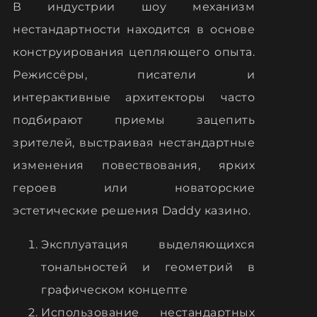
В индустрии шоу механизм
нестандартности находится в основе
конструирования цепляющего опыта.
Режиссёры, писатели и
интерактивные архитекторы часто
подбирают приемы зацепить
зрителей, выстраивая нестандартные
изменения повествования, ярких
героев или новаторские
эстетические решения Daddy казино.
Эксплуатация выделяющихся
тональностей и геометрий в
графическом концепте
Использование нестандартных