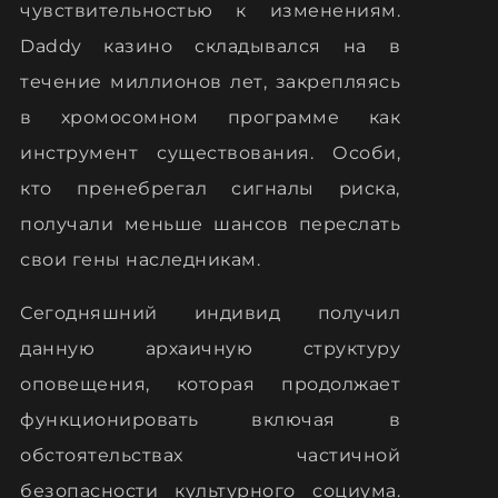
чувствительностью к изменениям.
Daddy казино складывался на в
течение миллионов лет, закрепляясь
в хромосомном программе как
инструмент существования. Особи,
кто пренебрегал сигналы риска,
получали меньше шансов переслать
свои гены наследникам.
Сегодняшний индивид получил
данную архаичную структуру
оповещения, которая продолжает
функционировать включая в
обстоятельствах частичной
безопасности культурного социума.