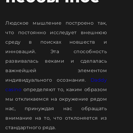
Людское мышление построено так,
что постоянно исследует внешнюю
среду в поисках новшеств и
инноваций. Эта способность
развивалась веками и сделалась
важнейшей элементом
индивидуального осознания.
Daddy
casino
определяют то, каким образом
мы откликаемся на окружение рядом
нас, принуждая нас обращать
внимание на то, что отклоняется из
стандартного ряда.