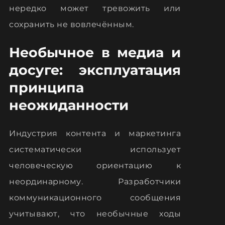
нередко может тревожить или
сохранить не вовлечённым.
Необычное в медиа и
досуге: эксплуатация
принципа
неожиданности
Индустрия контента и маркетинга
систематически использует
человеческую ориентацию к
неординарному. Разработчики
коммуникационного сообщения
учитывают, что необычные ходы