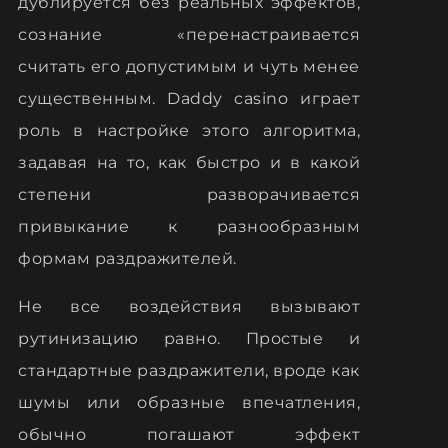
дублируется без реальных эффектов,
сознание «перенастраивается
считать его допустимым и чуть менее
существенным. Daddy casino играет
роль в настройке этого алгоритма,
задавая на то, как быстро и в какой
степени разворачивается
привыкание к разнообразным
формам раздражителей.
Не все воздействия вызывают
рутинизацию равно. Простые и
стандартные раздражители, вроде как
шумы или образные впечатления,
обычно погашают эффект