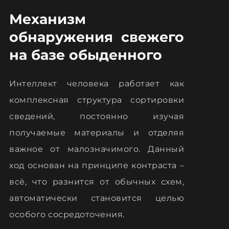
Механизм
обнаружения свежего
на базе обыденного
Интеллект человека работает как
комплексная структура сортировки
сведений, постоянно изучая
получаемые материалы и отделяя
важное от малозначимого. Данный
ход основан на принципе контраста –
всё, что разнится от обычных схем,
автоматически становится целью
особого сосредоточения.