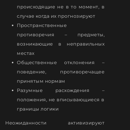
происходящие не в то момент, в
случае когда их прогнозируют
Пространственные
противоречия – предметы,
возникающие в неправильных
местах
Общественные отклонения –
поведение, противоречащее
принятым нормам
Разумные расхождения –
положения, не вписывающиеся в
границы логики
Неожиданности активизируют