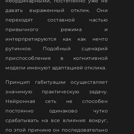
неординарными, постепенно уже не
давать выраженный отклик. Они
переходят составной частью
привычного режима и
интерпретируются как как нечто
рутинное. Подобный сценарий
приспособления в когнитивной
модели именуют адаптацией отклика.
Принцип габитуации осуществляет
значимую практическую задачу.
Нейронная сеть не способен
постоянно одинаково чутко
срабатывать на все влияния вокруг,
по этой причине он последовательно