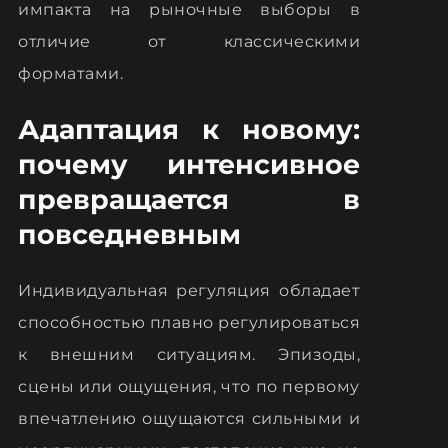
импакта на рыночные выборы в
отличие от классическими
форматами.
Адаптация к новому:
почему интенсивное
превращается в
повседневным
Индивидуальная регуляция обладает
способностью плавно регулироваться
к внешним ситуациям. Эпизоды,
сцены или ощущения, что по первому
впечатлению ощущаются сильными и