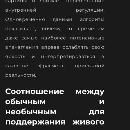
картины и снижает переполнение
внутренней регуляции.
Одновременно данный алгоритм
показывает, почему со временем
даже самые наиболее интенсивные
впечатления вправе ослаблять свою
яркость и интерпретироваться в
качестве фрагмент привычной
реальности.
Соотношение между
обычным и
необычным для
поддержания живого